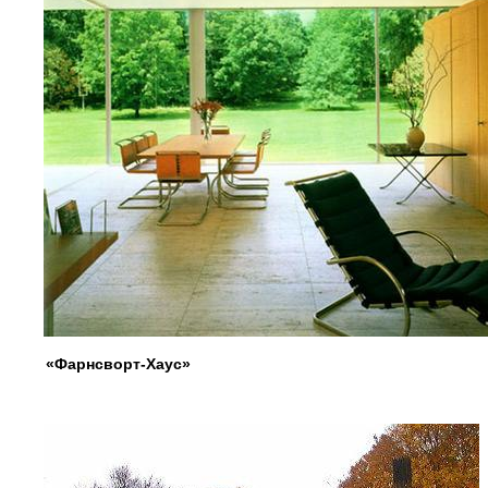
«Фарнсворт-Хаус»