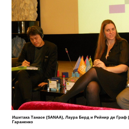
Ишитака Танасе (SANAA), Лаура Берд и Рейнир де Граф
Гараненко