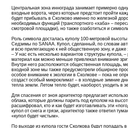
Центральная зона иннограда занимает примерно одну 
входные ворота, через которые предстоит пройти каж
будет прибывать в Сколково именно по железной дорог
необходимых функций (транспортного «хаба» – пересад
смотровой площадки), но также озаботиться и символ
Роль символа досталась куполу 100-метровой высоты 
Седзимы по SANAA. Купол, сделанный, по словам авто
и всю прилегающую к ней общественную зону, и даже
– У нас есть несколько вариантов структуры купола, 
материал как можно меньше привлекал внимание зрите
Внутри него расположится общественная площадь, ме
входной зоне мы также предусмотрели обширное прос
особое внимание к экологии в Сколкове – пока не опр
создаст особый микроклимат – в холодные зимние дни
тепла земли. Летом тепло будет, наоборот, уходить в з
Для спасения от зноя архитектор предлагает исполь
облака, которые должны парить под куполом на высоте
расшифровал, кто и как будет изготавливать эти «пог
купол от снега и грязи, архитектор также ответил тум
«купол будет чистым».
По выходе из купола гости Сколкова будут попадать в