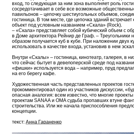
вход, то следующая за ним зона выполняет роль гости
сосредотачивает в себе все возможные общественные
павильонов – цепочку шестиугольных объемов, соедин
гостиница. В том месте, где цепочка зданий встречае
объект под условным названием «Скала» (Rock).
– «Скала» представляет собой кубический объем с о
в Доме архитектора Рейнир де Граф. – Треугольники н
образом получается куб в кубе. При наложении двух 
использовать в качестве входа, установив в нем эска
Внутри «Скалы» – гостиница, кинотеатр, галерея, в н
что сейчас бытует в девелоперской среде под назван
«фишки» используется вода – например, пруд предла
на его берегу кафе.
Художественная часть представленных проектов гост
прокомментировал один из участников дискуссии, «бу
опасная аналогия: всем известно, что многие проекты 
проектам SANAA и OMA судьба пропавших втуне фант
строительства. Или же начала приспособления предлож
концепции.
текст:
Анна Гараненко