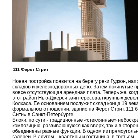
111 Ферст Стрит
Новая постройка появится на берегу реки Гудзон, на
складов и железнодорожных депо. Затем покинутые 
вовсе отсутствующая арендная плата. Теперь же, ког
этот район Нью-Джерси заинтересовал крупных девел
Колхаса. Ее основанием послужит склад конца 19 век
формальном отношении, здание на Ферст Стрит, 111 б
Сити» в Санкт-Петербурге.
Блоки, по сути - традиционные «стеклянные» небоскр
композицию, развивающуюся как вверх, так и в сторон
объединены разные функции. В одном из прямоугольн
галереи. В другом – квартиры и гостиница, в треть