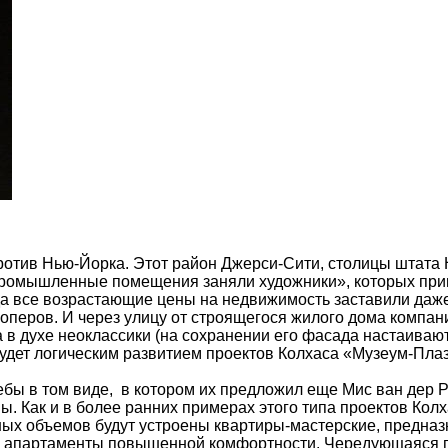
против Нью-Йорка. Этот район Джерси-Сити, столицы штата
промышленные помещения заняли художники», которых при
да все возрастающие цены на недвижимость заставили даже
оперов. И через улицу от строящегося жилого дома компан
а в духе неоклассики (на сохранении его фасада настаиваю
удет логическим развитием проектов Колхаса «Музеум-Плаз
ебы в том виде, в котором их предложил еще Мис ван дер 
ы. Как и в более ранних примерах этого типа проектов Колх
ых объемов будут устроены квартиры-мастерские, предназ
ем – апартаменты повышенной комфортности. Чередующаяся 