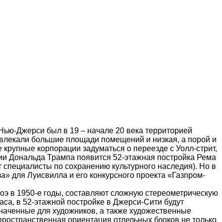
 Нью-Джерси был в 19 – начале 20 века территорией
влекали большие площади помещений и низкая, а порой и
 крупные корпорации задуматься о переезде с Уолл-стрит,
ии Дональда Трампа появится 52-этажная постройка Рема
т специалисты по сохранению культурного наследия). Но в
а» для Луисвилла и его конкурсного проекта «Газпром-
Роэ в 1950-е годы, составляют сложную стереометрическую
аса, в 52-этажной постройке в Джерси-Сити будут
наченные для художников, а также художественные
пространственная ориентация отдельных блоков не только