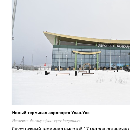
Новый терминал аэропорта Улан-Удэ
Источник фотографии: egov-buryatia.ru
Двухэтажный терминал высотой 17 метров органично 