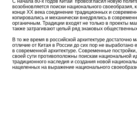
С начала 80-х годов Китай провозгласил новую полити
возобновляется поиски национального своеобразия, 
конце ХХ века соединение традиционных и современ
копировались и механически внедрялись в современны
органичным. Традиции входят не только в проекты ма
также затрагивают целый ряд знаковых общественных 
В то же время в российской архитектуре достаточно
отличие от Китая в России до сих пор не выработано
в современной архитектуре. Современные постройки,
своей сути противоположны поискам национальной ид
традиционного наследия и создания новой национальн
нацеленных на выражение национального своеобрази