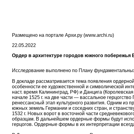
Размещено на портале Архи.ру (www.archi.ru)
22.05.2022
Ордер в архитектуре городов южного побережья Б
Исследование выполнено по Плану фундаментальных н
В докладе рассматривается тема появления ордерной 
особенности ее художественной и символической инт
наст. время Калининград, РФ) и Данцига (Королевская
начале 1525 г. на две части — вассальное герцогств
ренессансный этап культурного развития. Одним из 
южных земель Германии и соседних стран, и странст
1532 г. Новых ворот в восточной части средневеково
образцам. В дальнейшем ордерные формы будут исполь
герцогов. Ордерные формы в их интерпретации всегда