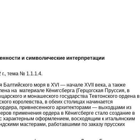
бенности и символические интерпретации
, тема № 1.1.1.4.
Балтийского моря в XVI — начале XVII века, а также
ена на материале Кёнигсберга (Герцогская Пруссия, в
рыцарского и монашеского государства Тевтонского ордена в
ского королевства, в обеих столицах начинается
е ордера, привнесенного архитекторами — выходцами из
еров применения ордера в Кёнигсберге стало создание в
и) с характерным оформлением, восходящим к итальянским
андскими мастерами, работавшими по заказу прусских