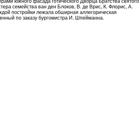
ерами южного фасада готического Дворца Братства святого
ра семейства ван ден Блоков, В. де Врис, К. Флорис, А.
аждой постройки лежала обширная аллегорическая
енный по заказу бургомистра И. Шпейманна.