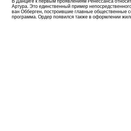
В Данциге к первым проявлениям Ренессанса относит
Артура. Это единственный пример непосредственного 
ван Обберген, построившие главные общественные со
программа. Ордер появился также в оформлении жилы