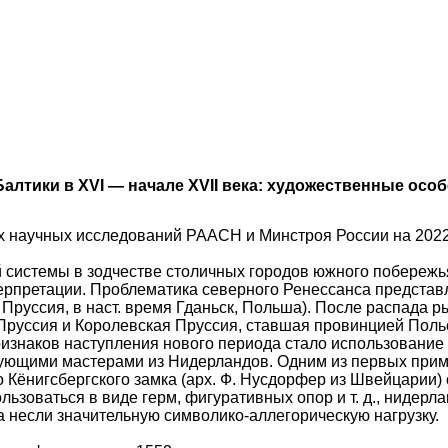
алтики в XVI — начале XVII века: художественные осо
аучных исследований РААСН и Минстроя России на 2022 г.
системы в зодчестве столичных городов южного побережья 
ерпретации. Проблематика северного Ренессанса представл
 Пруссия, в наст. время Гданьск, Польша). После распада 
о Пруссия и Королевская Пруссия, ставшая провинцией Поль
признаков наступления нового периода стало использовани
вующими мастерами из Нидерландов. Одним из первых прим
го Кёнигсбергского замка (арх. Ф. Нусдорфер из Швейцари
зоваться в виде герм, фигуративных опор и т. д., нидерл
 несли значительную символико-аллегорическую нагрузку.