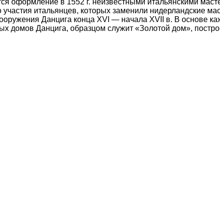
ся оформление в 1552 г. неизвестными итальянскими маст
участия итальянцев, которых заменили нидерландские масте
оружения Данцига конца XVI — начала XVII в. В основе к
х домов Данцига, образцом служит «Золотой дом», постро