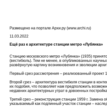
Размещено на портале Архи.ру (www.archi.ru)
11.03.2022
Ещё раз к архитектуре станции метро «Лубянка»
Станцию московского метро «Лубянка» (1935) принято 
(вестибюль). Тем не менее, в опубликованных научных
развёрнутую картину возникновения и эволюции архи
Первый срез рассмотрения – реализованный проект 193
Второй срез – архитектура вестибюля станции в конт
их подобия, что позволяет нам предположить возможн
недавних архитектурных утрат в довоенных постройка
Третий срез – реконструкция станции 1959 г. Замена
указываемый как подлинный участок станции – наслед