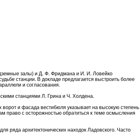
земные залы) и Д. Ф. Фридмана и И. И. Ловейко
судьбе станции. В докладе предлагается выстроить более
араллели и согласования.
скими станциями Л. Грина и Ч. Холдена.
их ворот и фасада вестибюля указывает на высокую степень
нам право с осторожностью обратиться к теме осмысления
для ряда архитектонических находок Ладовского. Часто