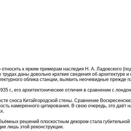
относить к ярким примерам наследия Н. А. Ладовского (под
 трудах даны довольно краткие сведения об архитектуре и 
тектурного облика станции, выявить неочевидные прежде п
5 г., его архитектонические отличия в сравнении с лондон
ексте сноса Китайгородской стены. Сравнение Воскресенск
ость намеренного цитирования. В свою очередь, это даёт 
х.
 объёмных решений плоскостным декором стала губительной 
ие лишь этой реконструкции.