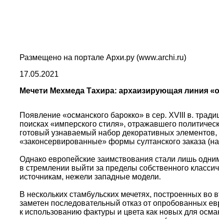
Размещено на портале Архи.ру (www.archi.ru)
17.05.2021
Мечети Мехмеда Тахира: архаизирующая линия «о
Появление «османского барокко» в сер. XVIII в. тра
поисках «имперского стиля», отражавшего политичес
готовый узнаваемый набор декоративных элементов, 
«законсервированные» формы султанского заказа (на
Однако европейские заимствования стали лишь одним
в стремлении выйти за пределы собственного классич
источникам, нежели западные модели.
В нескольких стамбульских мечетях, построенных во 
заметен последовательный отказ от опробованных ев
к использованию фактуры и цвета как новых для осма