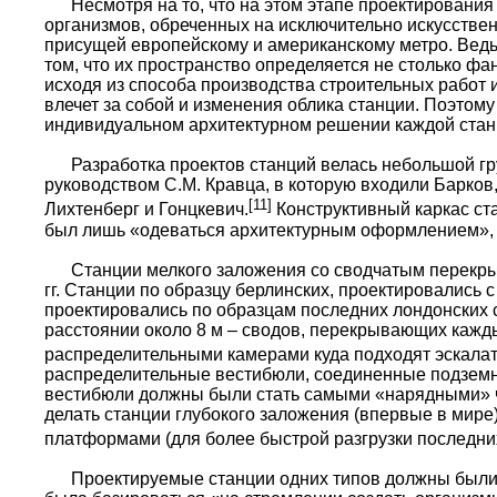
Несмотря на то, что на этом этапе проектирования
организмов, обреченных на исключительно искусстве
присущей европейскому и американскому метро. Ведь
том, что их пространство определяется не столько ф
исходя из способа производства строительных рабо
влечет за собой и изменения облика станции. Поэтом
индивидуальном архитектурном решении каждой станц
Разработка проектов станций велась небольшой гру
руководством С.М. Кравца, в которую входили Барков
[11]
Лихтенберг и Гонцкевич.
Конструктивный каркас ст
был лишь «одеваться архитектурным оформлением», 
Станции мелкого заложения со сводчатым перекрыти
гг. Станции по образцу берлинских, проектировались
проектировались по образцам последних лондонских с
расстоянии около 8 м – сводов, перекрывающих кажды
распределительными камерами куда подходят эскала
распределительные вестибюли, соединенные подземн
вестибюли должны были стать самыми «нарядными» ча
делать станции глубокого заложения (впервые в мире
платформами (для более быстрой разгрузки последни
Проектируемые станции одних типов должны были ра