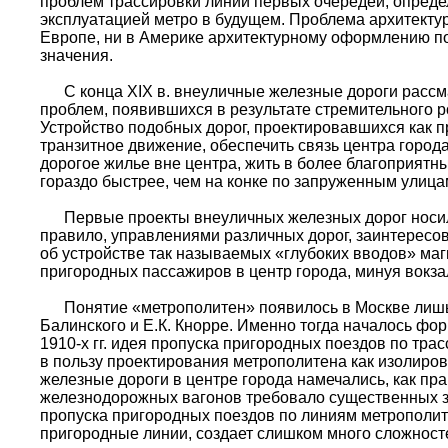
проблем трассировки линий первых очередей, опреде
эксплуатацией метро в будущем. Проблема архитекту
Европе, ни в Америке архитектурному оформлению п
значения.
С конца XIX в. внеуличные железные дороги рассма
проблем, появившихся в результате стремительного 
Устройство подобных дорог, проектировавшихся как п
транзитное движение, обеспечить связь центра города
дорогое жилье вне центра, жить в более благоприятн
гораздо быстрее, чем на конке по запруженным улиц
Первые проекты внеуличных железных дорог носили
правило, управлениями различных дорог, заинтересов
об устройстве так называемых «глубоких вводов» ма
пригородных пассажиров в центр города, минуя вокз
Понятие «метрополитен» появилось в Москве лишь в 
Балинского и Е.К. Кнорре. Именно тогда началось ф
1910-х гг. идея пропуска пригородных поездов по тра
в пользу проектирования метрополитена как изолиро
железные дороги в центре города намечались, как пр
железнодорожных вагонов требовало существенных за
пропуска пригородных поездов по линиям метрополит
пригородные линии, создает слишком много сложност