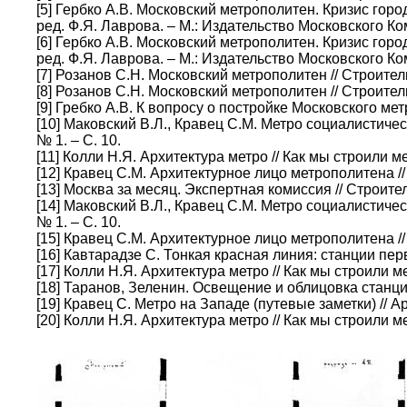
[5] Гербко А.В. Московский метрополитен. Кризис гор
ред. Ф.Я. Лаврова. – М.: Издательство Московского Ко
[6] Гербко А.В. Московский метрополитен. Кризис гор
ред. Ф.Я. Лаврова. – М.: Издательство Московского Ко
[7] Розанов С.Н. Московский метрополитен // Строитель
[8] Розанов С.Н. Московский метрополитен // Строитель
[9] Гребко А.В. К вопросу о постройке Московского мет
[10] Маковский В.Л., Кравец С.М. Метро социалистиче
№ 1. – С. 10.
[11] Колли Н.Я. Архитектура метро // Как мы строили м
[12] Кравец С.М. Архитектурное лицо метрополитена // 
[13] Москва за месяц. Экспертная комиссия // Строител
[14] Маковский В.Л., Кравец С.М. Метро социалистиче
№ 1. – С. 10.
[15] Кравец С.М. Архитектурное лицо метрополитена //
[16] Кавтарадзе С. Тонкая красная линия: станции перво
[17] Колли Н.Я. Архитектура метро // Как мы строили м
[18] Таранов, Зеленин. Освещение и облицовка станций
[19] Кравец С. Метро на Западе (путевые заметки) // Ар
[20] Колли Н.Я. Архитектура метро // Как мы строили м