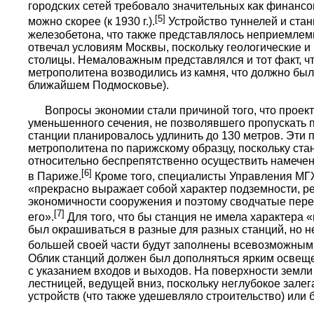
городских сетей требовало значительных как финансов
[5]
можно скорее (к 1930 г.).
Устройство туннелей и ста
железобетона, что также представлялось неприемлем
отвечал условиям Москвы, поскольку геологические 
столицы. Немаловажным представлялся и тот факт, чт
метрополитена возводились из камня, что должно бы
ближайшем Подмосковье).
Вопросы экономии стали причиной того, что проек
уменьшенного сечения, не позволявшего пропускать п
станции планировалось удлинить до 130 метров. Эти 
метрополитена по парижскому образцу, поскольку ст
относительно беспрепятственно осуществить намечен
[6]
в Париже.
Кроме того, специалисты Управления МГЖ
«прекрасно выражает собой характер подземности, р
экономичности сооружения и поэтому сводчатые пер
[7]
его».
Для того, что бы станция не имела характера 
был окрашиваться в разные для разных станций, но 
большей своей части будут заполнены всевозможными
Облик станций должен был дополняться ярким освещ
с указанием входов и выходов. На поверхности земл
лестницей, ведущей вниз, поскольку неглубокое зале
устройств (что также удешевляло строительство) или 