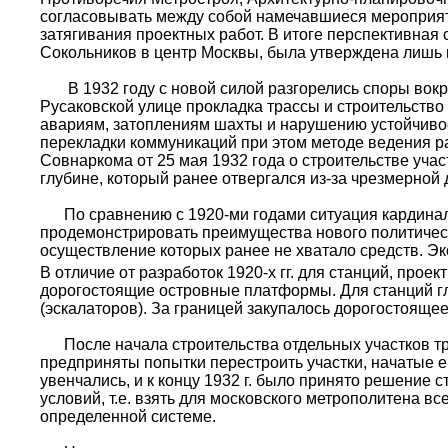
согласовывать между собой намечавшиеся мероприяти
затягивания проектных работ. В итоге перспективная 
Сокольников в центр Москвы, была утверждена лишь в 
В 1932 году с новой силой разгорелись споры вокру
Русаковской улице прокладка трассы и строительство
авариям, затоплениям шахты и нарушению устойчивос
перекладки коммуникаций при этом методе ведения р
Совнаркома от 25 мая 1932 года о строительстве уч
глубине, который ранее отвергался из-за чрезмерной
По сравнению с 1920-ми годами ситуация кардиналь
продемонстрировать преимущества нового политическ
осуществление которых ранее не хватало средств. Э
В отличие от разработок 1920-х гг. для станций, прое
дорогостоящие островные платформы. Для станций г
(эскалаторов). За границей закупалось дорогостояще
После начала строительства отдельных участков тра
предприняты попытки перестроить участки, начатые е
увенчались, и к концу 1932 г. было принято решение 
условий, т.е. взять для московского метрополитена все
определенной системе.