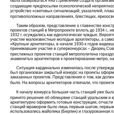
была базироваться «на стремлении создать организм
создающие предпосылки психологической неприятнос
устройство «световых сигнализаций, указателей, пла
противоположных направлениях, блестящих, яркоосв
Таким образом, представление о главенстве констру
проектов станций в Метропроекте вплоть до 1934 г., 
1932 г. осуждались как идеологически чуждые. Вероят
участие малоизвестные молодые архитекторы, а само
«Крупные архитекторы, в начале 1930-х годов виде
принимавшие участие в суперконкурсах – Дворец Сове
престижных проектов станций метрополитена горазд
знаменитых архитекторов к проектированию метро, на
Ситуация кардинально изменилась после утверждени
был организован закрытый конкурс на проекты оформ
заказанных проектов. Представления о том, как долж
было. На вопросы архитекторов отвечали, что проект
К началу конкурса большая часть станций уже была
принято решение об облицовке станций уральским и
архитектурно оформить готовые конструкции, отчаст
станций мрамором было лишь первым шагом, первым в
использовались майолика (Берлин) и глазурованная п