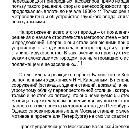
пересадок для пригородных пассажиров прямо из здан
пользу такого решения, споры о целесообразности пр
продолжались вплоть до начала 1930-х гг. Только реш
метрополитена и об устройстве глубокого ввода, свя
неактуальными.
На протяжении всего этого периода – от появления 
решения о начале строительства метрополитена – эст
и предложений. Впервые они стали решающими при об
устройству эстакад и вокзала в центре города и устр
старины и духовенство. В заключении по проекту отмеч
веками сложившимся городом, полным громадного исто
[1]
подлежащем еще заселению».
Столь сильная реакция на проект Балинского и Кно
выполненными художником Н.Н. Каразиным. В неприв
сооружений (эстакады, здания станций, вокзала), а 
угрозу тому облику первопрестольной столицы, которы
только и не столько потому, что оно неминуемо бы сте
Разница в архитектурном решении «воздушных» станций
раннего его же проекта метрополитена для Петербург
Однако спроектированные для Москвы станции с элем
мотивов в проекте для Петербурга) не смогли спасти
Проект управляющего Московско-Казанской железной