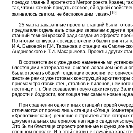
поездки главный архитектор Метропроекта Кравец та
так, чтобы каждой придать особое, ей одной свойстве
[19]
заливалось светом, не беспокоящим глаза».
25 марта заказанные проекты станций были готовы.
предлагали отделывать станции зеркалами; другие п
станций темной краской ради создания эффекта пребы
По итогам конкурса к осуществлению были приняты т
И.А. Быковой и Г.И. Таранова и станции на Смоленско
Андриевского и Т.И. Макарычева. Проекты других ста
В соответствии с уже давно намеченными установкам
блестящими материалами, с использованием большого
была отвечать общей тенденции освоения историческ
жесткие рамки уже готовых конструкций архитекторы
приемам трактовки стен, столбов и пилонов, немного
лестниц и т.п. Они создавали новую архитектуру. За
радости и бодрости, воплощая тем самым новые идеа
При сравнении однотипных станций первой очереди 
отличаются от прочих лишь станции «Улица Коминтер
«Кропоткинская»), решение о строительстве которых 
документальных материалов наглядно свидетельствует
Это были блестяще спроектированные и функциональ
спешном порядке. И в этой связи не случайна характе