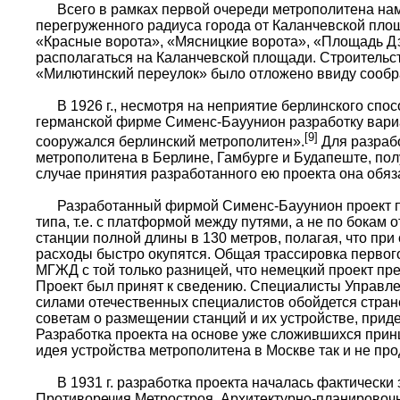
Всего в рамках первой очереди метрополитена наме
перегруженного радиуса города от Каланчевской пло
«Красные ворота», «Мясницкие ворота», «Площадь Д
располагаться на Каланчевской площади. Строительст
«Милютинский переулок» было отложено ввиду сообр
В 1926 г., несмотря на неприятие берлинского спос
германской фирме Сименс-Бауунион разработку вариа
[9]
сооружался берлинский метрополитен».
Для разрабо
метрополитена в Берлине, Гамбурге и Будапеште, пол
случае принятия разработанного ею проекта она обяза
Разработанный фирмой Сименс-Бауунион проект пре
типа, т.е. с платформой между путями, а не по бокам
станции полной длины в 130 метров, полагая, что пр
расходы быстро окупятся. Общая трассировка первог
МГЖД с той только разницей, что немецкий проект пр
Проект был принят к сведению. Специалисты Управле
силами отечественных специалистов обойдется стран
советам о размещении станций и их устройстве, при
Разработка проекта на основе уже сложившихся прин
идея устройства метрополитена в Москве так и не пр
В 1931 г. разработка проекта началась фактически з
Противоречия Метростроя, Архитектурно-планировоч