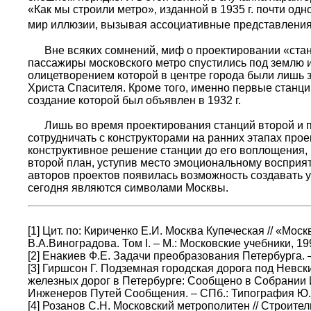
«Как мы строили метро», изданной в 1935 г. почти о
мир иллюзии, вызывая ассоциативные представления 
Вне всяких сомнений, миф о проектировании «станц
пассажиры московского метро спустились под землю 
олицетворением которой в центре города были лишь 
Христа Спасителя. Кроме того, именно первые станци
создание которой был объявлен в 1932 г.
Лишь во время проектирования станций второй и по
сотрудничать с конструкторами на ранних этапах прое
конструктивное решение станции до его воплощения, 
второй план, уступив место эмоциональному восприят
авторов проектов появилась возможность создавать 
сегодня являются символами Москвы.
[1] Цит. по: Кириченко Е.И. Москва Купеческая // «Мо
В.А.Виноградова. Том I. – М.: Московские учебники, 199
[2] Енакиев Ф.Е. Задачи преобразования Петербурга. – 
[3] Гиршсон Г. Подземная городская дорога под Невс
железных дорог в Петербурге: Сообщено в Собрании
Инженеров Путей Сообщения. – СПб.: Типография Ю.Н.
[4] Розанов С.Н. Московский метрополитен // Строитель