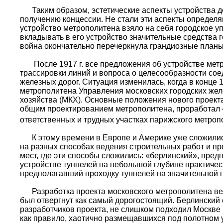
Таким образом, эстетические аспекты устройства дор
получению концессии. Не стали эти аспекты определяю
устройство метрополитена взяло на себя городское у
вкладывать в его устройство значительные средства 
война окончательно перечеркнула грандиозные планы
После 1917 г. все предложения об устройстве метр
трассировки линий и вопроса о целесообразности сое
железных дорог. Ситуация изменилась, когда в конце 
метрополитена Управления московских городских жел
хозяйства (МКХ). Основные положения нового проекта
общим проектированием метрополитена, проработал «в
ответственных и трудных участках парижского метроп
К этому времени в Европе и Америке уже сложились
на разных способах ведения строительных работ и пр
мест, где эти способы сложились: «берлинский», пре
устройстве туннелей на небольшой глубине практиче
предполагавший проходку туннелей на значительной 
Разработка проекта московского метрополитена велас
был отвергнут как самый дорогостоящий. Берлинский
разработчиков проекта, не слишком подходил Москве 
как правило, хаотично размещавшихся под полотном у