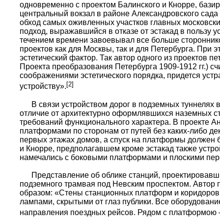
одновременно с проектом Балинского и Кнорре, базир
центральный вокзал в районе Александровского сада
обход самых оживленных участков главных московски
подход, выражавшийся в отказе от эстакад в пользу у
течением времени завоевывал все больше стороннико
проектов как для Москвы, так и для Петербурга. При
эстетический фактор. Так автор одного из проектов п
Проекта преобразования Петербурга 1909-1912 гг.) сч
соображениями эстетического порядка, придется устр
[2]
устройству».
В связи устройством дорог в подземных туннелях во
отличие от архитектурно оформлявшихся наземных ст
требований функционального характера. В проекте А
платформами по сторонам от путей без каких-либо де
первых этажах домов, а спуск на платформы должен 
и Кнорре, предполагавшем кроме эстакад также устр
намечались с боковыми платформами и плоскими пер
Представление об облике станций, проектировавшихс
подземного трамвая под Невским проспектом. Автор 
образом: «Стены станционных платформ и коридоров
лампами, скрытыми от глаз публики. Все оборудование
направления поездных рейсов. Рядом с платформою 