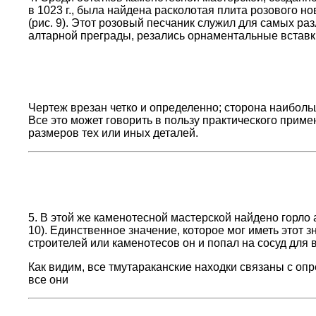
в 1023 г., была найдена расколотая плита розового 
(рис. 9). Этот розовый песчаник служил для самых раз
алтарной преграды, резались орнаментальные вставки 
Чертеж врезан четко и определенно; сторона наибол
Все это может говорить в пользу практического при
размеров тех или иных деталей.
5. В этой же каменотесной мастерской найдено горло
10). Единственное значение, которое мог иметь этот зн
строителей или каменотесов он и попал на сосуд для 
Как видим, все тмутараканские находки связаны с оп
все они