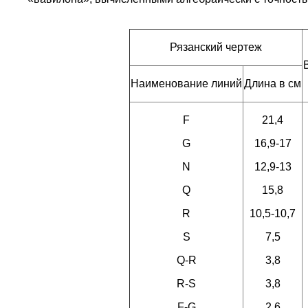
Рязанский чертеж
Наименование линий
Длина в см
F
21,4
G
16,9-17
N
12,9-13
Q
15,8
R
10,5-10,7
S
7,5
Q-R
3,8
R-S
3,8
F-G
2,6