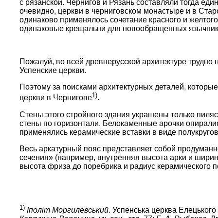
с рязанской. Чернигов и Рязань составляли тогда един
очевидно, церкви в черниговском монастыре и в Старо
одинаково применялось сочетание красного и желтог
одинаковые крещальни для новообращенных язычник
Пожалуй, во всей древнерусской архитектуре трудно н
Успенские церкви.
Поэтому за поисками архитектурных деталей, которые
1)
церкви в Чернигове
.
Стены этого стройного здания украшены только пил
стены по горизонтали. Белокаменные арочки опиралис
применялись керамические вставки в виде полукругов 
Весь аркатурный пояс представляет собой продуман
сечения» (например, внутренняя высота арки и ширин
высота фриза до поребрика и радиус керамического пол
1)
Iполiт Моргилевський
. Успенська церква Елецького