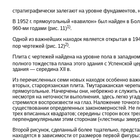
стратиграфически залегают на уровне фундаментов, 
В 1952 г. прямоугольный «вавилон» был найден в Бо
1)
960-ми годами (рис. 11)
.
Одной из важнейших находок является открытая в 1948
2)
пор чертежей (рис. 12)
.
Плита с чертежей найдена на уровне пола в западном
полного тождества плана этого здания с Успенской ц
здания — середина XII в.
Из перечисленных семи новых находок особенно важны
вторых, старорязанская плита. Тмутараканская череп
прямоугольные. Начерчены они, небрежно и служить 
несмотря на неточности выполнения, здесь легко уга
стремился воспроизвести на глаз. Наложение точного
существовании определенных закономерностей. Не по
трех вписанных квадратов; середины сторон всех тр
перпендикулярными этим сторонам («лестницы зиккур
Второй рисунок, сделанный более тщательно, предста
находятся в зависимости от размеров первой фигуры