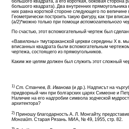
большого квадрата, а его короткая, боковая сторона р
большого квадрата). Два внутренних прямоугольника
них равна короткой стороне следующего по величине
Геометрически построить такую фигуру, как три впис
(a/2)*
можно только при помощи
вспомогательного ч
По счастью, этот вспомогательный чертеж был сделан
«Вавилоны» тмутараканской церкви середины X в. мы
вписанных квадрата были вспомогательным чертежом
чертежа, состоящего из прямоугольников.
Каким же целям должен был служить этот сложный чер
1)
Ст. Станчев, В. Иванова
(и др.). Надписът на чъргу
придворный чин при болгарских царях Симеоне и Петре
Наличие на его надгробии символа зодческой мудрост
архитектора?
2)
Приношу благодарность А. Л. Монгайту, предостави
Монгайт
. Старая Рязань. МИА, № 49, 1955, стр. 82.
3)