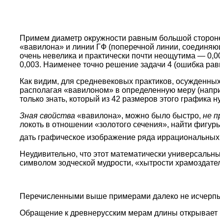
Примем диаметр окружности равным большой стороне
«вавилона» и линии ГФ (поперечной линии, соединяю
очень невелика и практически почти неощутима — 0,0
0,003. Наименее точно решение задачи 4 (ошибка равн
Как видим, для средневековых практиков, осужденны
располагая «вавилоном» в определенную меру (напри
только знать, который из 42 размеров этого графика 
Зная свойства
«вавилона», можно было быстро,
не п
локоть в отношении «золотого сечения», найти фигур
дать графическое изображение ряда иррациональных 
Неудивительно, что этот математически универсальны
символом зодческой мудрости, «хытрости храмоздате
Перечисленными выше примерами далеко не исчерпы
Обращение к древнерусским мерам длины открывает 