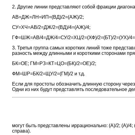
2. Другие линии представляют собой фракции диагона
АВ=ДЖ=ЛН=ИП=(ВД
)/2=(АЖ
)/2;
СУ=ХЧ=АВ/2=ДЖ/2=(ВД
)/4=(АЖ
)/4;
ГФ=ШЖ=АВ/4=ДЖ/4=СУ/2=ХЦ/2=(ХФ
)/2=(БТ
)/2=(УХ
)/4
3. Третья группа самых коротких линий тоже представ
разность между длинными и короткими сторонами пря
БК=ОЕ; ГМ=РЗ=КТ=ЦО=(БК
)/2=ОЕ
)/2;
ФМ=ШР=БК/2=ЩУ/2=(ГМ
)/2 и т.д.
Если для простоты обозначить длинную сторону чере
Одни из них будут представлять последовательное деле
могут быть представлены иррационально: (А
)/2; (А
)/4;
справа).