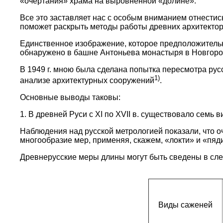
«очертания» храма на выровненной «долине».
Все это заставляет нас с особым вниманием отнестись
поможет раскрыть методы работы древних архитектор
Единственное изображение, которое предположительн
обнаружено в башне Антоньева монастыря в Новгороде
В 1949 г. мною была сделана попытка пересмотра рус
1)
анализе архитектурных сооружений
.
Основные выводы таковы:
1. В древней Руси с XI по XVII в. существовало семь
Наблюдения над русской метрологией показали, что о
многообразие мер, применяя, скажем, «локти» и «пяд
Древнерусские меры длины могут быть сведены в сл
Виды саженей