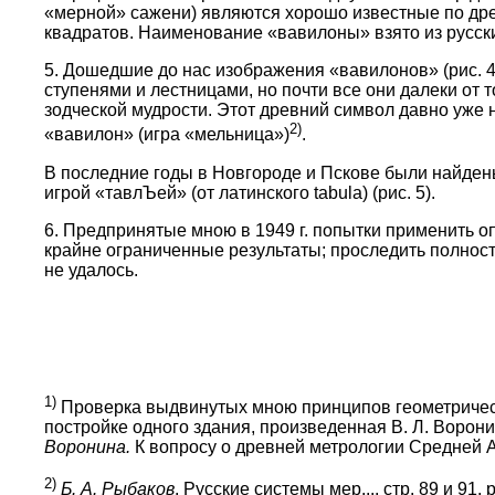
«мерной» сажени) являются хорошо известные по д
квадратов. Наименование «вавилоны» взято из русских 
5. Дошедшие до нас изображения «вавилонов» (рис. 4
ступенями и лестницами, но почти все они далеки от 
зодческой мудрости. Этот древний символ давно уже 
2)
«вавилон» (игра «мельница»)
.
В последние годы в Новгороде и Пскове были найдены
игрой «тавлЪей» (от латинского tabula) (рис. 5).
6. Предпринятые мною в 1949 г. попытки применить о
крайне ограниченные результаты; проследить полнос
не удалось.
1)
Проверка выдвинутых мною принципов геометричес
постройке одного здания, произведенная В. Л. Ворон
Воронина.
К вопросу о древней метрологии Средней Аз
2)
Б. А. Рыбаков
. Русские системы мер..., стр. 89 и 91, р