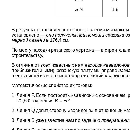
G-N
1,8
В результате проведенного сопоставления мы можем 
установлено —
они получены при помощи графика из
мерной сажени
в 176,4 см.
По месту находки рязанского чертежа — в строительно
строительству.
В отличие от всех известных нам находок «вавилонов
приблизительными), рязанскую плиту мы вправе
назв
шесть линий из всего многообразия линий «вавилона»
Математические свойства их таковы:
1. Линия F. Если построить «вавилон» с основанием, 
— 25,835 см, линия R = F/2
2. Линия Q делит сторону «вавилона» в отношении «з
3. Линия S уже известна нам по задаче
о превращении