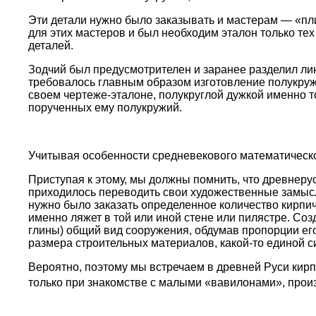
Эти детали нужно было заказывать и мастерам — «пл
для этих мастеров и был необходим эталон только те
деталей.
Зодчий был предусмотрителен и заранее разделил ли
требовалось главным образом изготовление полукру
своем чертеже-эталоне, полукруглой дужкой именно т
порученных ему полукружий.
Учитывая особенности средневекового математическо
Приступая к этому, мы должны помнить, что древнерус
приходилось переводить свои художественные замысл
нужно было заказать определенное количество кирпич
именно ляжет в той или иной стене или пилястре. Соз
глины) общий вид сооружения, обдумав пропорции его
размера строительных материалов, какой-то единой с
Вероятно, поэтому мы встречаем в древней Руси кир
только при знакомстве с малыми «вавилонами», прои