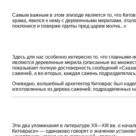
Самым важным в этом эпизоде является то, что Китов
храма, явился к нему с деревянными мерилами, этало
поклонися и поверже
пруты
пред царем молча...»
Здесь для нас особенно интересно то, что главными 
являются деревянные мерила (описанные во множеств
показывает полную достоверность сообщений «Сказа
саженей, а во-вторых, каждая сажень подразделялас
Очевидно, волшебный архитектор Китоврас был надел
изготовленных из дерева саженей, подразделенных на
Эти два упоминания в литературе XII—XIII вв. о нача
Китоврасе» — одинаково говорят о значении установ