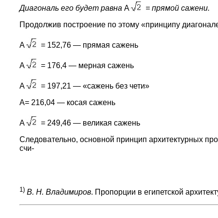
Диагональ его будет равна
А
= прямой сажени.
Продолжив построение по этому «принципу диагонале
A
= 152,76 — прямая сажень
A
= 176,4 — мерная сажень
A
= 197,21 — «сажень без чети»
А
= 216,04 — косая сажень
А
= 249,46 — великая сажень
Следовательно, основной принцип архитектурных пр
счи-
1)
В. Н. Владимиров
. Пропорции в египетской архитектур