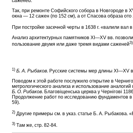
саженей
.
Так, при ремонте Софийского собора в Новгороде в XV
окна — 12 сажен (по 152
см
), а от Спасова образа от
При постройке засечной черты в 1638 г. «валили вал 
Анализ архитектурных памятников XI—XV вв. позволи
3)
пользование двумя или даже тремя видами саженей
1)
Б. А. Рыбаков
. Русские системы мер длины XI—XV вв
Поводом к этой работе послужило открытие в Черниго
метрологического анализа и использование аналогий п
Б. О. Рибаков
. Благовiщенська церква у Чернiговi 1186 
Продолжение работ по исследованию фундаментов в 1
59).
2)
Другие примеры см. в указ. статье Б. А. Рыбакова. «Ру
3)
Там же, стр. 82-84.