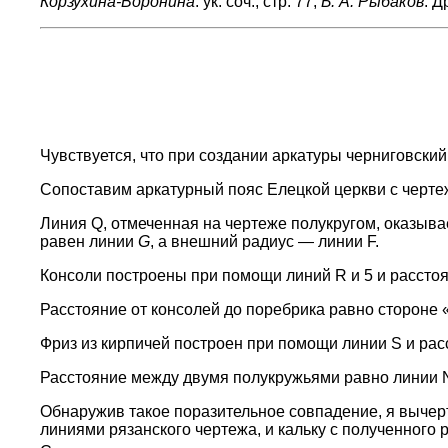
Корзухина-Воронина
. ук. соч., стр. 77;
Б. А. Рыбаков
. Д
Чувствуется, что при создании аркатуры черниговски
Сопоставим аркатурный пояс Елецкой церкви с чертеж
Линия Q, отмеченная на чертеже полукругом, оказыва
равен линии
G
, а внешний радиус — линии F.
Консоли построены при помощи линий R и 5 и рассто
Расстояние от консолей до поребрика равно стороне 
Фриз из кирпичей построен при помощи линии S и рас
Расстояние между двумя полукружьями равно линии 
Обнаружив такое поразительное совпадение, я вычерт
линиями рязанского чертежа, и кальку с полученного 