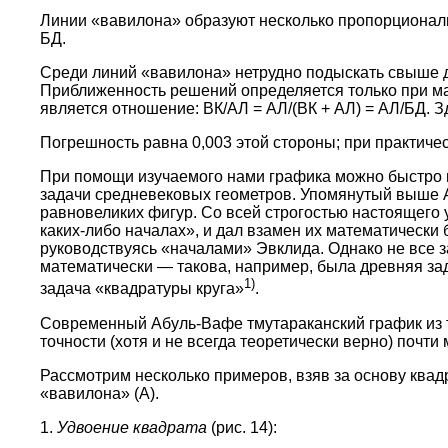
Линии «вавилона» образуют несколько пропорциональн
БД.
Среди линий «вавилона» нетрудно подыскать свыше де
Приближенность решений определяется только при ма
является отношение: ВК/АЛ = АЛ/(ВК + АЛ) = АЛ/БД. 
Погрешность равна 0,003 этой стороны; при практиче
При помощи изучаемого нами графика можно быстро и
задачи средневековых геометров. Упомянутый выше А
равновеликих фигур. Со всей строгостью настоящего
каких-либо началах», и дал взамен их математически
руководствуясь «началами» Эвклида. Однако не все 
математически — такова, например, была древняя зад
1)
задача «квадратуры круга»
.
Современный Абуль-Вафе тмутараканский график из 
точности (хотя и не всегда теоретически верно) почт
Рассмотрим несколько примеров, взяв за основу квад
«вавилона» (А).
1.
Удвоение квадрата
(рис. 14):