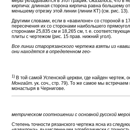
меры укладываются в этот график. Оказалось, что в 
кирпича: длинная сторона кирпича равна большему отр
меньшему отрезку этой линии (линии КТ) (см. рис. 13).
Другими словами, если в «вавилоне» со стороной в 1
пересечения их со сторонами наибольшего прямоугол
сторонами 25,835 см и 18,265 см, т. е. соответствующ
плиты с чертежом (рис. 15 прав. нижний угол).
Все линии старорязанского чертежа взяты из «вавил
они находятся в определенном гео
-
1)
В той самой Успенской церкви, где найден чертеж, о
Монгайт
. ук. соч., стр. 79). То же самое мы встреча
монастыря в Чернигове.
метрическом соотношении с основной русской меро
Степень точности рязанского чертежа ясна из следу
«вавилона», вычисленными алгебраически с точностью