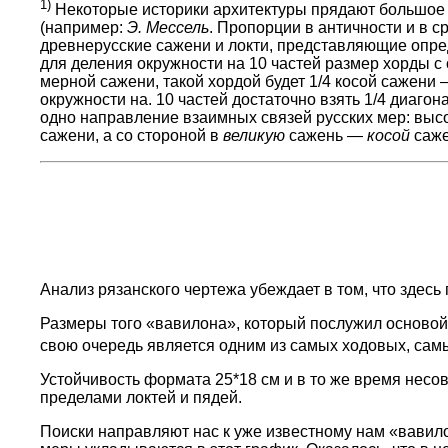
1)
Некоторые историки архитектуры прядают большое 
(например:
Э. Мессель
. Пропорции в античности и в ср
древнерусские сажени и локти, представляющие опре
для деления окружности на 10 частей размер хорды с
мерной сажени, такой хордой будет 1/4 косой сажени 
окружности на. 10 частей достаточно взять 1/4 диаго
одно направление взаимных связей русских мер: выс
сажени, а со стороной в
великую
сажень —
косой
саже
Анализ рязанского чертежа убеждает в том, что здесь
Размеры того «вавилона», который послужил основой 
свою очередь является одним из самых ходовых, са
Устойчивость формата 25*18 см и в то же время несов
пределами локтей и пядей.
Поиски направляют нас к уже известному нам «вавил