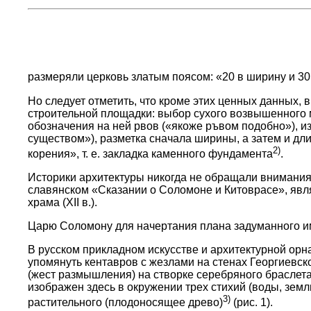
размеряли церковь златым поясом: «20 в ширину и 30 
Но следует отметить, что кроме этих ценных данных, 
строительной площадки: выбор сухого возвышенного 
обозначения на ней рвов («якоже ръвом подобно»), из
существом»), разметка сначала ширины, а затем и дл
2)
корения», т. е. закладка каменного фундамента
.
Историки архитектуры никогда не обращали внимания
славянском «Сказании о Соломоне и Китоврасе», яв
храма (XII в.).
Царю Соломону для начертания плана задуманного и
В русском прикладном искусстве и архитектурной орн
упомянуть кентавров с жезлами на стенах Георгиевско
(жест размышления) на створке серебряного браслета 
изображен здесь в окружении трех стихий (воды, земл
3)
растительного (плодоносящее древо)
(рис. 1).