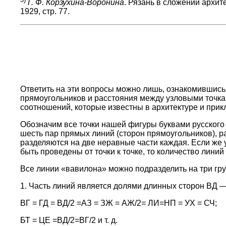
Г. Ф. Корзухина-Воронина
. Рязань в сложении архите
1929, стр. 77.
Ответить на эти вопросы можно лишь, ознакомившись 
прямоугольников и расстояния между узловыми точка
соотношений, которые известны в архитектуре и прик
Обозначим все точки нашей фигуры буквами русского 
шесть пар прямых линий (сторон прямоугольников), 
разделяются на две неравные части каждая. Если же у
быть проведены от точки к точке, то количество линий 
Все линии «вавилона» можно подразделить на три гр
1. Часть линий является долями длинных сторон ВД 
ВГ = ГД = ВД/2 =АЗ = ЗЖ = АЖ/2= ЛИ=НП = УХ = СЧ;
БТ = ЦЕ =ВД/2=ВГ/2 и т. д.