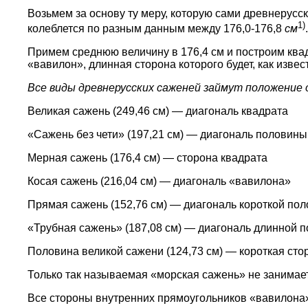
Возьмем за основу ту меру, которую сами древнерусс
1)
колеблется по разным данным между 176,0-176,8
см
.
Примем среднюю величину в 176,4 см и построим квад
«вавилон», длинная сторона которого будет, как извес
Все виды древнерусских саженей займут положение
Великая сажень (249,46 см) — диагональ квадрата
«Сажень без чети» (197,21 см) — диагональ половины
Мерная сажень (176,4 см) — сторона квадрата
Косая сажень (216,04 см) — диагональ «вавилона»
Прямая сажень (152,76 см) — диагональ короткой по
«Трубная сажень» (187,08 см) — диагональ длинной 
Половина великой сажени (124,73 см) — короткая сто
Только так называемая «морская сажень» не занимает
Все стороны внутренних прямоугольников «вавилона»