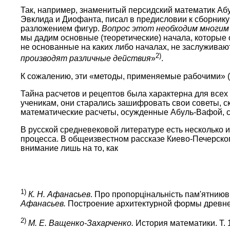
Так, например, знаменитый персидский математик Аб
Эвклида и Диофанта, писал в предисловии к сборнику
разложением фигур.
Вопрос этот необходим многим 
мы дадим основные (теоретические) начала, которые 
не основанные на каких либо началах, не заслужива
2)
производят различные действия
»
.
К сожалению, эти «методы, применяемые рабочими» (в
Тайна расчетов и рецептов была характерна для всех
ученикам, они старались зашифровать свои советы, с
математические расчеты, осужденные Абуль-Вафой, со
В русской средневековой литературе есть несколько
процесса. В общеизвестном рассказе Киево-Печерског
внимание лишь на то, как
1)
К. Н. Афанасьев
. Про пропорцiнальнiсть пам'ятниюв 
Афанасьев.
Построение архитектурной формы древнер
2)
М. Е. Ващенко-Захарченко.
История математики. Т. 1