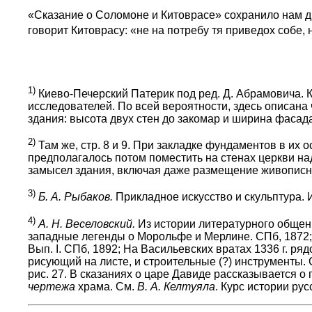
«Сказание о Соломоне и Китоврасе» сохранило нам 
говорит Китоврасу: «не на потребу тя приведох собе, 
1)
Киево-Печерский Патерик под ред. Д. Абрамовича. К
исследователей. По всей вероятности, здесь описана
здания: высота двух стен до закомар и ширина фасада
2)
Там же, стр. 8 и 9. При закладке фундаментов в их
предполагалось потом поместить на стенах церкви над
замысел здания, включая даже размещение живописн
3)
Б. А. Рыбаков.
Прикладное искусство и скульптура. Ист
4)
А. Н. Веселовский.
Из истории литературного общени
западные легенды о Морольфе и Мерлине. СПб, 1872;
Вып. I. СПб, 1892; На Васильевских вратах 1336 г. р
рисующий на листе, и строительные (?) инструменты.
рис. 27. В сказаниях о царе Давиде рассказывается 
чертежа
храма. См.
В. А. Келтуяла
. Курс истории русс