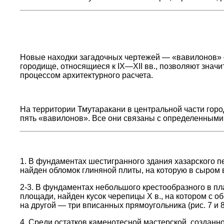
Новые находки загадочных чертежей — «вавилонов» 
городище, относящиеся к IX—XII вв., позволяют значит
процессом архитектурного расчета.
На территории Тмутаракани в центральной части гор
пять «вавилонов». Все они связаны с определенными
1. В фундаментах шестигранного здания хазарского пер
найден обломок глиняной плиты, на которую в сыром 
2-3. В фундаментах небольшого крестообразного в пл
площади, найден кусок черепицы X в., на котором с 
на другой — три вписанных прямоугольника (рис. 7 и 8
4. Среди остатков каменотесной мастерской, создан