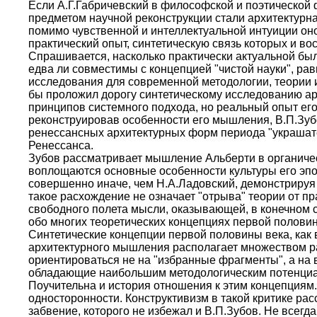
Если А.Г.Габричевский в философской и поэтической
предметом научной реконструкции стали архитектурна
помимо чувственной и интеллектуальной интуиции он
практический опыт, синтетическую связь которых и в
Спрашивается, насколько практически актуальной была
едва ли совместимы с концепцией "чистой науки", равн
исследования для современной методологии, теории и
бы проложил дорогу синтетическому исследованию арх
принципов системного подхода, но реальный опыт ег
реконструировав особенности его мышления, В.П.Зуб
ренессансных архитектурных форм периода "украшате
Ренессанса.
Зубов рассматривает мышление Альберти в органическ
воплощаются основные особенности культуры его эпо
совершенно иначе, чем Н.А.Ладовский, демонстрируя 
такое расхождение не означает "отрыва" теории от пр
свободного полета мысли, оказывающей, в конечном с
обо многих теоретических концепциях первой половин
Синтетические концепции первой половины века, как в
архитектурного мышления располагает множеством ра
ориентироваться не на "избранные фрагменты", а на
обладающие наибольшим методологическим потенци
Поучительна и история отношения к этим концепциям. 
односторонности. Конструктивизм в такой критике рас
забвение, которого не избежал и В.П.Зубов. Не всег