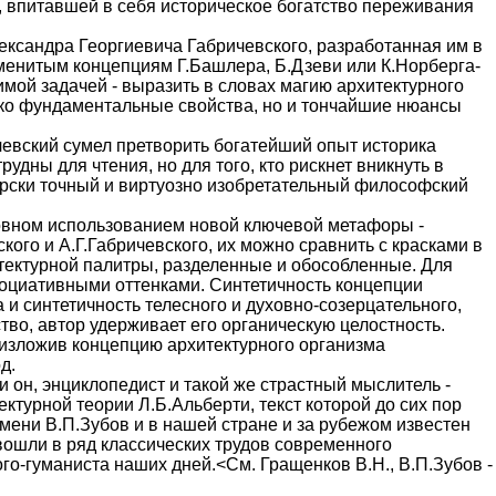
, впитавшей в себя историческое богатство переживания
ександра Георгиевича Габричевского, разработанная им в
аменитым концепциям Г.Башлера, Б.Дзеви или К.Норберга-
имой задачей - выразить в словах магию архитектурного
ько фундаментальные свойства, но и тончайшие нюансы
евский сумел претворить богатейший опыт историка
удны для чтения, но для того, кто рискнет вникнуть в
ерски точный и виртуозно изобретательный философский
сновном использованием новой ключевой метафоры -
го и А.Г.Габричевского, их можно сравнить с красками в
тектурной палитры, разделенные и обособленные. Для
социативными оттенками. Синтетичность концепции
 и синтетичность телесного и духовно-созерцательного,
во, автор удерживает его органическую целостность.
 изложив концепцию архитектурного организма
д.
 и он, энциклопедист и такой же страстный мыслитель -
турной теории Л.Б.Альберти, текст которой до сих пор
емени В.П.Зубов и в нашей стране и за рубежом известен
 вошли в ряд классических трудов современного
го-гуманиста наших дней.<См. Гращенков В.Н., В.П.Зубов -