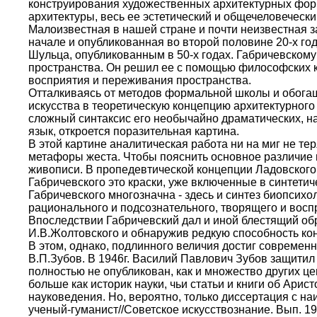
конструирования художественных архитектурных форм 
архитектуры, весь ее эстетический и общечеловечески
Малоизвестная в нашей стране и почти неизвестная з
начале и опубликованная во второй половине 20-х го
Шульца, опубликованным в 50-х годах. Габричевскому
пространства. Он решил ее с помощью философских к
восприятия и переживания пространства.
Отталкиваясь от методов формальной школы и обогащ
искусства в теоретическую концепцию архитектурного 
сложный синтаксис его необычайно драматических, на
язык, откроется поразительная картина.
В этой картине аналитическая работа ни на миг не те
метафоры жеста. Чтобы пояснить основное различие м
живописи. В пропедевтической концепции Ладовского
Габричевского это краски, уже включенные в синтет
Габричевского многозначна - здесь и синтез биопсихо
рационального и подсознательного, творящего и восп
Впоследствии Габричевский дал и иной блестящий обр
И.В.Жолтовского и обнаружив редкую способность кон
В этом, однако, подлинного величия достиг современни
В.П.Зубов. В 1946г. Василий Павлович Зубов защитил
полностью не опубликован, как и множество других це
больше как историк науки, чьи статьи и книги об Ари
науковедения. Но, вероятно, только диссертация с н
ученый-гуманист//Советское искусствознание. Вып. 19.