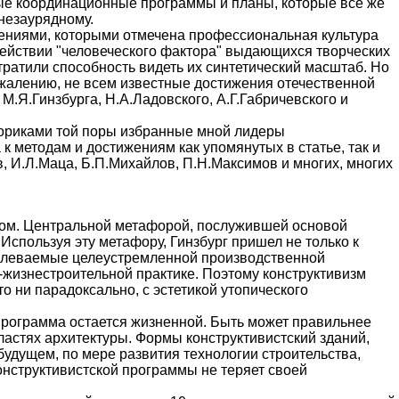
ные координационные программы и планы, которые все же
 незаурядному.
жениями, которыми отмечена профессиональная культура
 действии "человеческого фактора" выдающихся творческих
утратили способность видеть их синтетический масштаб. Но
сожалению, не всем известные достижения отечественной
М.Я.Гинзбурга, Н.А.Ладовского, А.Г.Габричевского и
сториками той поры избранные мной лидеры
к методам и достижениям как упомянутых в статье, так и
в, И.Л.Маца, Б.П.Михайлов, П.Н.Максимов и многих, многих
мом. Центральной метафорой, послужившей основой
Используя эту метафору, Гинзбург пришел не только к
долеваемые целеустремленной производственной
-жизнестроительной практике. Поэтому конструктивизм
о ни парадоксально, с эстетикой утопического
программа остается жизненной. Быть может правильнее
астях архитектуры. Формы конструктивистский зданий,
удущем, по мере развития технологии строительства,
конструктивистской программы не теряет своей