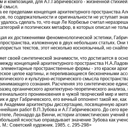
и композиций, для А.Г.Габричевского - жизненной стихией
й смысл.
а ее пределами концепция архитектурного пространства Ал
дов, по содержательности и оригинальности не уступает зн
 удалось сделать то, что еще Ле Корбюзье считал неразреш
атегорий и поэтических метафор, в которых описал не тол
ая их достижениями феноменологической эстетики, Габрич
пространства, изложенную в двух небольших статьях. Они тр
пористых текстов, этот несколько косноязычный, но снайп
ряет своей синтетической значимости, что достигается в о
ежду концепцией архитектурного пространства Н.А.Ладовско
 элементарные пространственные формы - это краски архи
ическое целое картины, и переливающиеся бесконечными ас
логического и культурно-исторического смысла пространства
ринимающего сознания. Расчленяя это синтетическое единст
азец органического архитектурно-теоретического анализа,
гениального проникновения в чужой творческий мир и мето
к и друг Габричевского, его вечный оппонент такой же, как
 в Академии архитектуры диссертацию, посвященную архитек
ннейших работ В.П.Зубова и А.Г.Габричевского. До сего вр
стотеле, Леонардо да Винчи, истории атомистических учений
аибольшей ясностью оправдывает значение Зубова как учено
 М.: Советский художник. 1985. с. 295-298>