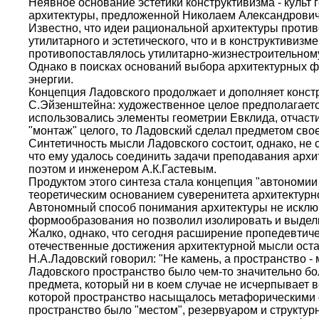
Неявное основание эстетики конструктивизма - культ 
архитектуры, предложенной Николаем Александровиче
Известно, что идеи рациональной архитектуры противо
утилитарного и эстетического, что и в конструктиви
противопоставлялось утилитарно-жизнестроительному
Однако в поисках оснований выбора архитектурных фо
энергии.
Концепция Ладовского продолжает и дополняет констр
С.Эйзенштейна: художественное целое предполагаетс
использовались элементы геометрии Евклида, отчаст
"монтаж" целого, то Ладовский сделал предметом сво
Синтетичность мысли Ладовского состоит, однако, не 
что ему удалось соединить задачи преподавания архи
поэтом и инженером А.К.Гастевым.
Продуктом этого синтеза стала концепция "автономи
теоретическим основанием суверенитета архитектурн
Автономный способ понимания архитектуры не исключа
формообразования но позволил изолировать и выдели
Жалко, однако, что сегодня расширение пропедевтиче
отечественные достижения архитектурной мысли ост
Н.А.Ладовский говорил: "Не камень, а пространство 
Ладовского пространство было чем-то значительно бо
предмета, который ни в коем случае не исчерпывает 
которой пространство насыщалось метафорическими с
пространство было "местом", резервуаром и структу