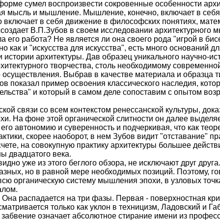
 форме сумел воспроизвести сокровенные особенности архи
я мысль и мышление. Мышление, конечно, включает в себя 
о включает в себя движение в философских понятиях, мате
оссоздает В.П.Зубов в своем исследовании архитектурного 
 его работа? Не является ли она своего рода "игрой в бис
о как и "искусства для искусства", есть много оснований д
 истории архитектуры. Дав образец уникального научно-ис
итектурного творчества, столь необходимому современной
о осуществления. Выбрав в качестве материала и образца 
ов показал пример освоения классического наследия, кот
льства" и который в самом деле сопоставим с опытом воз
ой связи со всем контекстом ренессанской культуры, дока
хи. На фоне этой органической слитности он далее выделя
его автономию и суверенность и подчеркивая, что как теор
актики, скорее наоборот, в нем Зубов видит "отставание" п
чете, на совокупную практику архитектуры большее действи
ы двадцатого века.
идно уже из этого беглого обзора, не исключают друг друг
зных, но в равной мере необходимых позиций. Поэтому, го
 всю органическую систему мышления эпохи, в узловых точ
алом.
Она распадается на три фазы. Первая - поверхностная крит
сматривается только как уклон в техницизм, Ладовский и Г
да забвение означает абсолютное стирание имени из профе