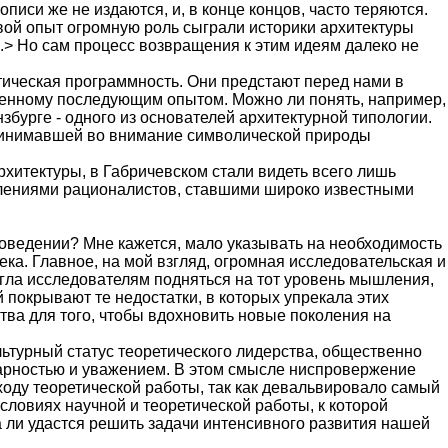
писи же не издаются, и, в конце концов, часто теряются.
вой опыт огромную роль сыграли историки архитектуры
.> Но сам процесс возвращения к этим идеям далеко не
етическая программность. Они предстают перед нами в
йденному последующим опытом. Можно ли понять, например,
збурге - одного из основателей архитектурной типологии.
 принимавшей во внимание символической природы
рхитектуры, в Габричевском стали видеть всего лишь
авлениями рационалистов, ставшими широко известными
роведении? Мне кажется, мало указывать на необходимость
а. Главное, на мой взгляд, огромная исследовательская и
огла исследователям подняться на тот уровень мышления,
 покрывают те недостатки, в которых упрекала этих
тва для того, чтобы вдохновить новые поколения на
льтурный статус теоретического лидерства, общественно
дарностью и уважением. В этом смысле ниспровержение
оду теоретической работы, так как девальвировало самый
словиях научной и теоретической работы, к которой
 ли удастся решить задачи интенсивного развития нашей