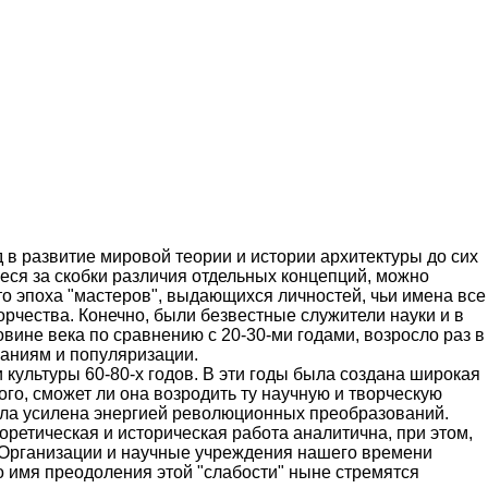
 в развитие мировой теории и истории архитектуры до сих
неся за скобки различия отдельных концепций, можно
то эпоха "мастеров", выдающихся личностей, чьи имена все
рчества. Конечно, были безвестные служители науки и в
ловине века по сравнению с 20-30-ми годами, возросло раз в
ваниям и популяризации.
 культуры 60-80-х годов. В эти годы была создана широкая
ого, сможет ли она возродить ту научную и творческую
ыла усилена энергией революционных преобразований.
оретическая и историческая работа аналитична, при этом,
. Организации и научные учреждения нашего времени
о имя преодоления этой "слабости" ныне стремятся