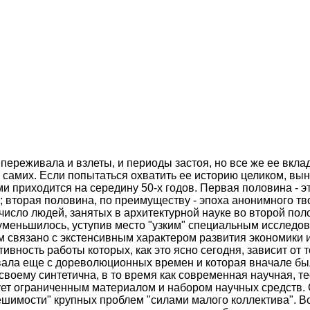
ереживала и взлеты, и периоды застоя, но все же ее вклад
с самих. Если попытаться охватить ее историю целиком, вы
и приходится на середину 50-х годов. Первая половина - э
вторая половина, по преимуществу - эпоха анонимного тво
и число людей, занятых в архитектурной науке во второй по
з уменьшилось, уступив место "узким" специальным исследо
м связано с экстенсивным характером развития экономики и
вность работы которых, как это ясно сегодня, зависит от т
овала еще с дореволюционных времен и которая вначале б
воему синтетична, в то время как современная научная, те
ирует ограниченным материалом и набором научных средств
ешимости" крупных проблем "силами малого коллектива". В