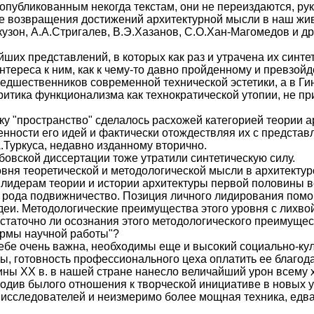
опубликованным некогда текстам, они не переиздаются, руко
ле возвращения достижений архитектурной мысли в наш жи
узон, А.А.Стригалев, В.Э.Хазанов, С.О.Хан-Магомедов и др
йших представлений, в которых как раз и утрачена их синт
нтереса к ним, как к чему-то давно пройденному и превзо
редшественников современной технической эстетики, а в Гин
 критика функционализма как технократической утопии, не
ку "пространство" сделалось расхожей категорией теории а
бенности его идей и фактически отождествляя их с предст
.Туркуса, недавно изданному вторично.
овской диссертации тоже утратили синтетическую силу.
овня теоретической и методологической мысли в архитекту
идерам теории и истории архитектуры первой половины век
го рода подвижничество. Позиция личного лидирования пом
еи. Методологические преимущества этого уровня с лихвой
остаточно ли осознания этого методологического преимущес
ормы научной работы"?
себе очень важна, необходимы еще и высокий социально-ку
ы, готовность профессионального цеха оплатить ее благо
ны XX в. в нашей стране нанесло величайший урон всему х
одив былого отношения к творческой инициативе в новых у
 исследователей и неизмеримо более мощная техника, едва