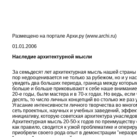
Размещено на портале Архи.ру (www.archi.ru)
01.01.2006
Наследие архитектурной мысли
За семьдесят лет архитектурная мысль нашей страны п
пор недооценивается не только за рубежом, но и у на
увидеть два больших периода, граница между которым
больше и больше приковывают к себе наше внимание; 
20-е годы, были мастера и в 70-х годах. Но ведь, есл
десять, то число личных концепций во столько же ра
Угасание интенсивности личного творчества во много
сеть проектных, научных и учебных заведений, эффекти
инициативу, которую советская архитектура унаслед
Архитектурная мысль 20-50-х годов по преимуществу с
как правило, сводится к узкой проблематике и опер
приобрели своего рода опыт в демонстрации "неразр