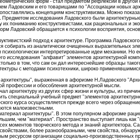
геометрических форм - стал предметом рефлексии в другой 
м Ладовским и его товарищами по "Ассоциации новых архи
поставлялись концепциям конструктивизма. Можно показать,
зме. Предметом исследования Ладовского были архитектурн
 их пониманию конструктивистами, как рациональных и эк
рм Ладовский обращается к психологии восприятия, основа
уктивистский подход к архитектуре. Программа Ладовского 
я собирать из аналитически очищенных выразительных элем
и психологически интерпретированные идеи механики. Но е
его исследования "алфавит" элементов архитектурной комп
столько в том, что сам он дал интереснейшие образцы тако
тектуры с методами психотехники, широко применявшимися 
и архитектуры", выраженная в афоризме Н.Ладовского "Арх
ой профессии и обособления архитектурной мысли.
л архитектуру из других сфер жизни и культуры, из причи
ть специальный учебный предмет "элементов архитектурн
ского курса осуществляется прежде всего через обращение 
аются малоизвестными.
- материал архитектуры". В этом популярном афоризме раци
льшим, чем "материал". Пространство выступает лишь как "
всех моментов творческого метода и знаний архитектора. С
войствами, более разнообразными, чем свойства, обнаруж
рным ресурсом организации социально-производственных пр