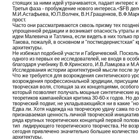
стоящих за ними идей утрачивается, падает интерес к 
Третья фаза - пробуждение нового интереса.<$FВ де
М.И.Астафьева, Ю.П.Волчек, В.Н.Гращенков, В.Ф.Марк
прост.
Часто они рассматриваются сквозь призму тех поздне
упрощенной редакции и возникает опасность утраты и
идеи Малевича и Татлина, если видеть в них только п
Такова, пожалуй, в основном и "постмодернистская"
архитектуры.
Не избежал подобной участи и Габричевский. Посколь
одного из первых ее исследователей, не входя в осо
благодаря учебнику В.Ф.Кринского, И.В.Ламцова и М.А
Исследования истории архитектурной мысли после зуб
Что же требуется для возрождения синтетического ур
возрождения профессиональной эрудиции, присущим л
творческая воля, стоящая за их концепциями, особо
который позволяет получать мощные синтетические ид
теоретиков кампанейская критика 30-60-х годов. Но д
творческий подвиг, не укладывающийся ни в какие "н
Едва ли. Хотя надежда на творческую удачу сама по 
признаваемая ценность личной творческой инициатив
ряда крупных теоретических концепций первой полови
тип лидирующего теоретического творчества. Не возр
сегодня привлечено значительно большее количество
архитектуры.