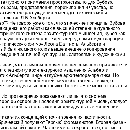
тектурного понимания пространства, то для Зубова
образы, представления, переживания и чувства, но
матические рассуждения и методы, технический и
мышления Л.Б.Альберти.
ер"? Не говоря уже о том, что этические принципы Зубова
ля оценки его работы как в высшей степени актуального
торического синтеза архитектурного мышления, Зубов как
 науке об архитектуре. Здесь перед нами не декларация
титаническую фигуру Леона Баттисты Альберти и
орый был на много голов выше внешнего копирования
рождения античной культуры мыслителями и художниками
зывая, что в личном творчестве непременно отражаются и
ет специфику архитектурного мышления Альберти,
етик Альберти шире и глубже архитектора-практика. Но
рактики, стесненной житейскими обстоятельствами, от
е, чем отдельные постройки. То же самое можно сказать и
а. Их противоречия показывают лишь, что система
воря об освоении наследия архитектурной мысли, следует
ках которой располагаются индивидуальные концепции,
ика этих концепций с точки зрения их частичности,
абричевский получают "ярлык" формалистов. Вторая фаза -
ссиональной памяти. Часто имена сохраняются, но смысл