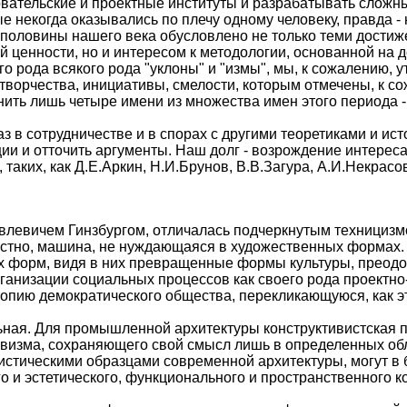
овательские и проектные институты и разрабатывать слож
ые некогда оказывались по плечу одному человеку, правда -
половины нашего века обусловлено не только теми дости
ей ценности, но и интересом к методологии, основанной на
о рода всякого рода "уклоны" и "измы", мы, к сожалению, 
о творчества, инициативы, смелости, которым отмечены, к 
нить лишь четыре имени из множества имен этого периода - 
аз в сотрудничестве и в спорах с другими теоретиками и и
и и отточить аргументы. Наш долг - возрождение интереса 
аких, как Д.Е.Аркин, Н.И.Брунов, В.В.Загура, А.И.Некрасо
влевичем Гинзбургом, отличалась подчеркнутым технициз
вестно, машина, не нуждающаяся в художественных формах. 
ных форм, видя в них превращенные формы культуры, прео
ганизации социальных процессов как своего рода проектно
топию демократического общества, перекликающуюся, как эт
льная. Для промышленной архитектуры конструктивистская 
ивизма, сохраняющего свой смысл лишь в определенных обл
стическими образцами современной архитектуры, могут в б
го и эстетического, функционального и пространственного 