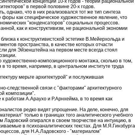
синтетической концепции 10-х годов - теории рациональной
текторов" в первой половине 20-х годов.
 однако, что в них реализовался тот же тип синтеза
ые форы как специфическое художественное явление, что
ономических "конденсаторов" социальных процессов.
нной, как и конструктивизм, не рациональной экономии
близка к конструктивистской эстетике В.Мейерхольда и
ентов пространства, в качестве которых отчасти
сли для Эйзенштейна на первом месте всегда стоял
озиции.
го художественно-композиционного монтажа, сколько в том,
в то время, например, в центральном институте труда
итектуру мерьте архитектурой" и послужившая
нно-следственной связи с "факторами" архитектурного
ой композиции".
к работам А.Араухо и Р.Арнхейма, в то время как
оналистов редко видят упрощение. На деле, конечно, для
материал" только в границах того аналитического учебного
ам Ладовский опирался в своем творчестве на интуицию, в
иваемые в психоаналитических текстах. Для М.Я.Гинзбурга
оцессов, для Н.А.Ладовского - "материалом"