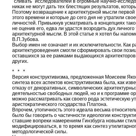
"сливать" исследователей в огромные научно-исслед
никак не могут дать тех блестящих результатов, котор
Поэтому возвращение к архитектурной мысли первой 
этого времени и которые до сего дня не утратили сво
личностей. Привыкнув усматривать в концепциях таког
не оценив его, едва ли удастся возродить дух личног
архитектурной мысли. В этой статье я хотел бы напом
В.П.Зубова.
Выбор имен не означает и их исключительности. Как р
архитектуроведения смогли сформировать свои позици
оставшихся за ее рамками выдающихся архитекторов, т
других.
* * *
Версия конструктивизма, предложенная Моисеем Яко
синтеза всех аспектов конструктивизма была, как из
отказу от декоративных, символических архитектур
деятельностью свободных людей, но и к программе ор
можно рассматривать как своего рода эстетическую у
аристократического государства Платона.
Впрочем, утопичность этого идеала весьма относите
было бы говорить о частичности идеологии конструкт
ставшие вопреки намерениям Гинзбурга новыми стили
модифицироваться, в то время как синтез утилитарно
методологической силы.