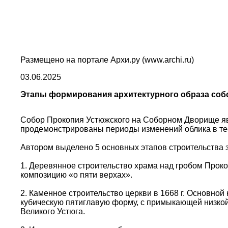
Размещено на портале Архи.ру (www.archi.ru)
03.06.2025
Этапы формирования архитектурного образа собо
Собор Прокопия Устюжского на Соборном Дворище яв
продемонстрированы периоды изменений облика в те
Автором выделено 5 основных этапов строительства 
1. Деревянное строительство храма над гробом Проко
композицию «о пяти верхах».
2. Каменное строительство церкви в 1668 г. Основно
кубическую пятиглавую форму, с примыкающей низкой т
Великого Устюга.