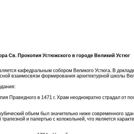
ра Св. Прокопия Устюжского в городе Великий Устюг
ляется кафедральным собором Великого Устюга. В докладе
сной взаимосвязи формирования архитектурной школы Вел
здания:
пия Праведного в 1471 г. Храм неоднократно страдал от п
й кубический объем был значительно ниже современного зд
рапезной и папертью с колокольней, что является характерн