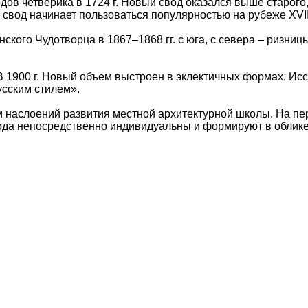
дов четверика в 1724 г. Новый свод оказался выше старог
вод начинает пользоваться популярностью на рубеже XVII–X
ского Чудотворца в 1867–1868 гг. с юга, с севера – ризни
 В 1900 г. Новый объем выстроен в эклектичных формах. 
сским стилем».
м наслоений развития местной архитектурной школы. На пе
да непосредственно индивидуальны и формируют в облике 