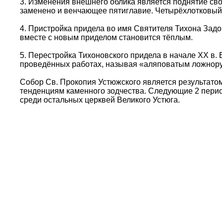
3. Изменения внешнего облика является поднятие сво
заменено и венчающее пятиглавие. Четырёхлотковый с
4. Пристройка придела во имя Святителя Тихона Задон
вместе с новым приделом становится тёплым.
5. Перестройка Тихоновского придела в начале ХХ в.
проведённых работах, называя «аляповатым ложнору
Собор Св. Прокопия Устюжского является результато
тенденциям каменного зодчества. Следующие 2 перио
среди остальных церквей Великого Устюга.