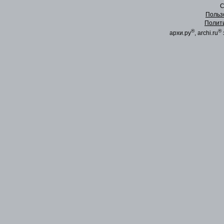
C
Польз
Полит
®
®
архи.ру
, archi.ru