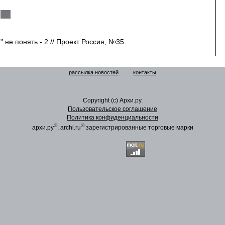
не понять - 2 // Проект Россия, №35
рассылка новостей
контакты
Copyright (c) Архи.ру.
Пользовательское соглашение
Политика конфиденциальности
®
®
архи.ру
, archi.ru
зарегистрированные торговые марки