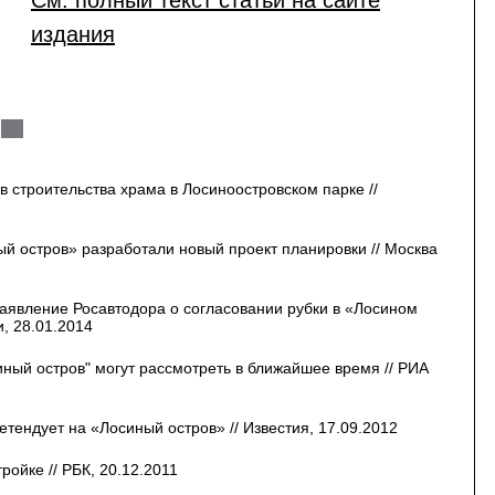
См. полный текст статьи на сайте
издания
 строительства храма в Лосиноостровском парке //
ый остров» разработали новый проект планировки // Москва
аявление Росавтодора о согласовании рубки в «Лосином
и, 28.01.2014
иный остров" могут рассмотреть в ближайшее время // РИА
тендует на «Лосиный остров» // Известия, 17.09.2012
тройке // РБК, 20.12.2011