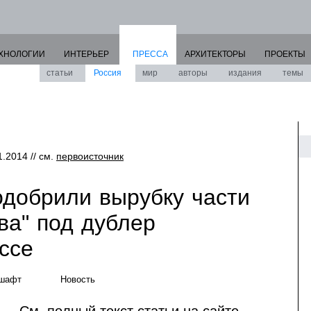
ХНОЛОГИИ
ИНТЕРЬЕР
ПРЕССА
АРХИТЕКТОРЫ
ПРОЕКТЫ
статьи
Россия
мир
авторы
издания
темы
1.2014 // см.
первоисточник
добрили вырубку части
ва" под дублер
ссе
дшафт
Новость