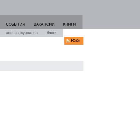
СОБЫТИЯ
ВАКАНСИИ
КНИГИ
анонсы журналов
блоги
RSS