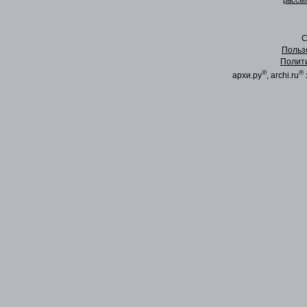
рассыл
C
Польз
Полит
®
®
архи.ру
, archi.ru