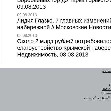
Воробьевых гор до парка Горького //
09.08.2013
09.08.2013
Лидия Глазко. 7 главных изменен
набережной // Московские Новости
08.08.2013
Около 2 млрд рублей потребовало
благоустройство Крымской набере
Недвижимость, 08.08.2013
рассыл
C
Польз
Полит
®
®
архи.ру
, archi.ru