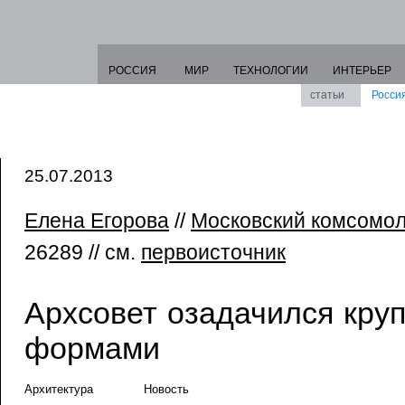
РОССИЯ
МИР
ТЕХНОЛОГИИ
ИНТЕРЬЕР
статьи
Росси
25.07.2013
Елена Егорова
//
Московский комсомо
26289 // см.
первоисточник
Архсовет озадачился кру
формами
Архитектура
Новость