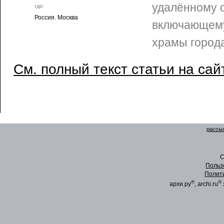
удалённому 
где:
Россия. Москва
включающему
храмы города
См. полный текст статьи на сай
рассыл
C
Польз
Полит
®
®
архи.ру
, archi.ru