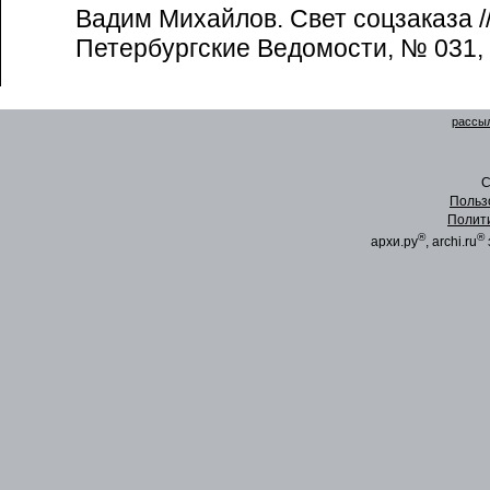
Вадим Михайлов. Свет соцзаказа //
Петербургские Ведомости, № 031, 
рассыл
C
Польз
Полит
®
®
архи.ру
, archi.ru