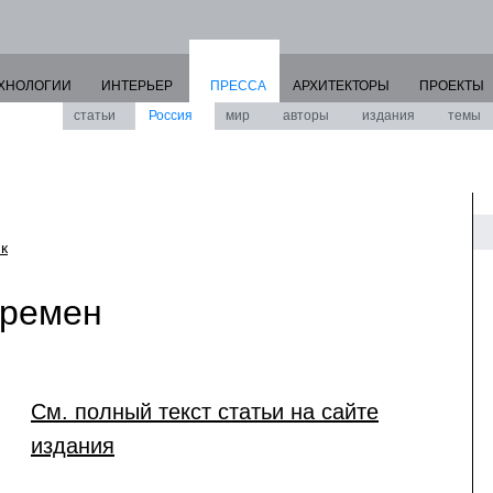
ХНОЛОГИИ
ИНТЕРЬЕР
ПРЕССА
АРХИТЕКТОРЫ
ПРОЕКТЫ
статьи
Россия
мир
авторы
издания
темы
к
еремен
См. полный текст статьи на сайте
издания