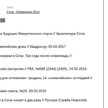
тема:
Сочи - Олимпиада 2014
и будущее Имеретинского порта // Архитектура Сочи,
импийские дома // Квадрат.ру, 05.04.2017
израки в Сочи. Три года после олимпиады //
ая рассрочка // РБК, №088 (2344) (2405), 24.05.2016
 для оптимизма: проданы 14 «олимпийских» коттеджей //
овая газета, №24, 09.03.2016
в Сочи снизят в два раза // Русская Служба Новостей,