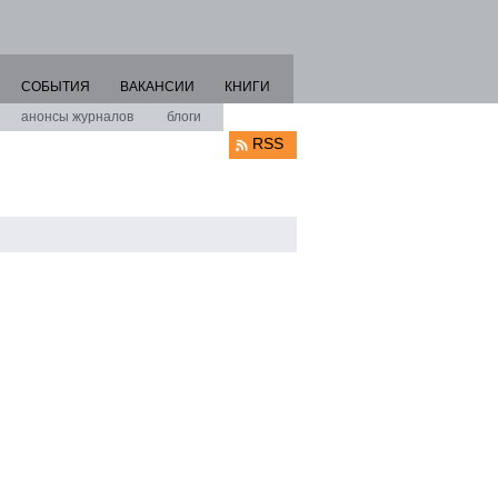
СОБЫТИЯ
ВАКАНСИИ
КНИГИ
анонсы журналов
блоги
RSS