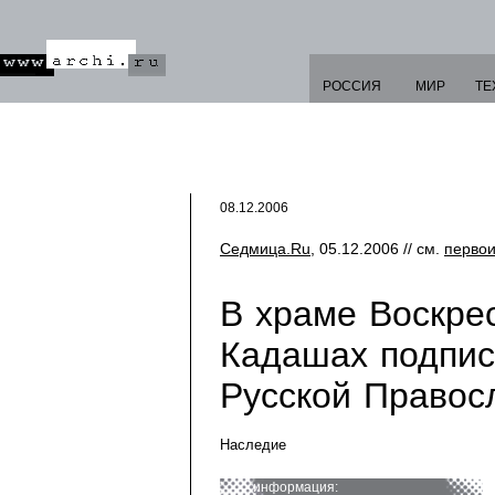
РОССИЯ
МИР
ТЕ
08.12.2006
Седмица.Ru
, 05.12.2006 // см.
первои
В храме Воскре
Кадашах подпис
Русской Правос
Наследие
информация: