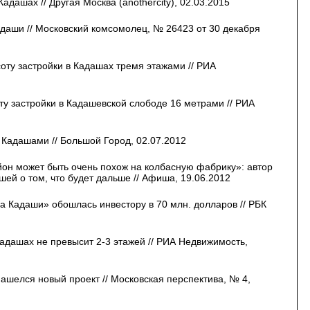
адашах // Другая Москва (anothercity), 02.03.2015
адаши // Московский комсомолец, № 26423 от 30 декабря
оту застройки в Кадашах тремя этажами // РИА
ту застройки в Кадашевской слободе 16 метрами // РИА
 Кадашами // Большой Город, 02.07.2012
он может быть очень похож на колбасную фабрику»: автор
шей о том, что будет дальше // Афиша, 19.06.2012
а Кадаши» обошлась инвестору в 70 млн. долларов // РБК
Кадашах не превысит 2-3 этажей // РИА Недвижимость,
ашелся новый проект // Московская перспектива, № 4,