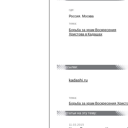
где:
Россия. Москва
тема:
Борьба за храм Воскресения
Христова в Кадашах
ссылки:
kadashi.ru
тема:
Борьба за храм Воскресения Христ
статьи на эту тему:
11.03.2015