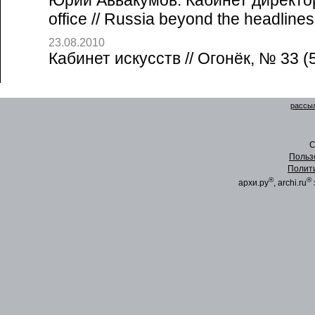
Юрий Аввакумов. Кабинет директора
office // Russia beyond the headline
23.08.2010
Кабинет искусств // Огонёк, № 33 (
рассыл
C
Польз
Полит
®
®
архи.ру
, archi.ru