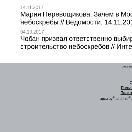
14.11.2017
Мария Перевощикова. Зачем в Мо
небоскребы // Ведомости, 14.11.20
04.10.2017
Чобан призвал ответственно выби
строительство небоскребов // Инт
рассыл
C
Польз
Полит
®
®
архи.ру
, archi.ru