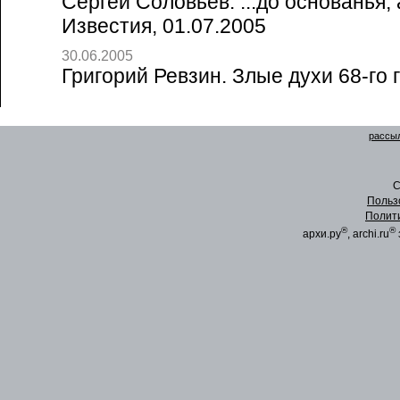
Сергей Соловьев. ...до основанья, 
Известия, 01.07.2005
30.06.2005
Григорий Ревзин. Злые духи 68-го 
рассыл
C
Польз
Полит
®
®
архи.ру
, archi.ru