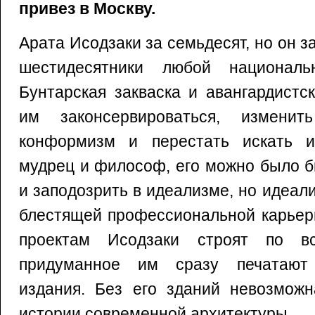
привез в Москву.
Арата Исодзаки за семьдесят, но он за
шестидесятники любой националь
Бунтарская закваска и авангардистс
им законсервироваться, измени
конформизм и перестать искать и
мудрец и философ, его можно было б
и заподозрить в идеализме, но идеал
блестящей профессиональной карьеры
проектам Исодзаки строят по в
придуманное им сразу печатают
издания. Без его зданий невозможн
истории современной архитектуры.