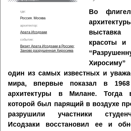
Во флигел
где:
Россия. Москва
архитект
архитектор:
выставка
Арата Исодзаки
событие:
красоты и 
Визит Аратa Исодзаки в Россию
;
Заново разрушенная Хиросима
“Разруш
Хиросиму”
один из самых известных и уважа
мира, впервые показал в 1968
архитектуры в Милане. Тогда в
которой был парящий в воздухе про
разрушили участники студенч
Исодзаки восстановил ее и обн