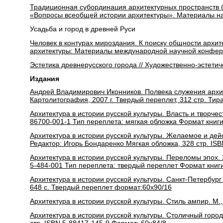
Традиционная субординация архитектурных пространств (
«Вопросы всеобщей истории архитектуры». Материалы на
Усадьба и город в древней Руси
Человек в контурах мироздания. К поиску общности архит
архитектуры: Материалы международной научной конфере
Эстетика древнерусского города // Художественно-эстетиче
Издания
Андрей Владимирович Иконников. Полвека служения архит
Картолитография, 2007 г. Твердый переплет, 312 стр. Тир
Архитектура в истории русской культуры. Власть и творчес
86700-001-1 Тип переплета: мягкая обложка Формат книги
Архитектура в истории русской культуры. Желаемое и дейс
Редактор: Игорь Бондаренко Мягкая обложка, 328 стр. IS
Архитектура в истории русской культуры. Переломы эпох. 
5-484-001 Тип переплета: твердый переплет Формат книги
Архитектура в истории русской культуры. Санкт-Петербург
648 с. Твердый переплет формат:60x90/16
Архитектура в истории русской культуры. Стиль ампир. М.
Архитектура в истории русской культуры. Столичный город