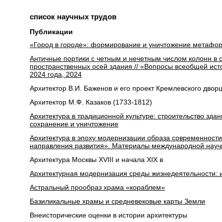
список научных трудов
Публикации
«Город в городе»: формирование и уничтожение метафо
Античные портики с четным и нечетным числом колонн в 
пространственных осей здания // «Вопросы всеобщей ис
2024 года, 2024
Архитектор В.И. Баженов и его проект Кремлевского двор
Архитектор М.Ф. Казаков (1733-1812)
Архитектура в традиционной культуре: строительство здан
сохранение и уничтожение
Архитектура в эпоху модернизации образа современности
направления развития». Материалы международной научн
Архитектура Москвы XVIII и начала XIX в
Архитектурная модернизация среды жизнедеятельности: и
Астральный прообраз храма «кораблем»
Базиликальные храмы и средневековые карты Земли
Внеисторические оценки в истории архитектуры