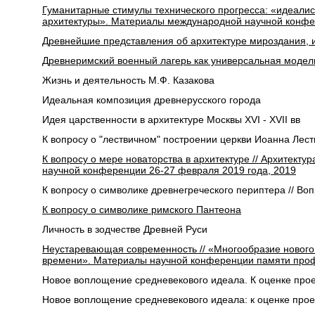
Гуманитарные стимулы технического прогресса: «идеалис
архитектуры». Материалы международной научной конфер
Древнейшие представления об архитектуре мироздания, и
Древнеримский военный лагерь как универсальная модел
Жизнь и деятельность М.Ф. Казакова
Идеальная композиция древнерусского города
Идея царственности в архитектуре Москвы XVI - XVII вв
К вопросу о "лествичном" построении церкви Иоанна Лес
К вопросу о мере новаторства в архитектуре // Архитект
научной конференции 26-27 февраля 2019 года, 2019
К вопросу о символике древнегреческого периптера // Во
К вопросу о символике римского Пантеона
Личность в зодчестве Древней Руси
Неустаревающая современность // «Многообразие нового
времени». Материалы научной конференции памяти проф
Новое воплощение средневекового идеала. К оценке прое
Новое воплощение средневекового идеала: к оценке прое