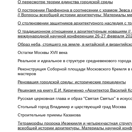
О пересмотре теории единства городской среды
О построении Парфенона в соотнесении с храмом Зевса
// Вопросы всеобщей истории архитектуры: Материалы м
О столкновении защитников архитектурного наследия с 
О традиционном отношении к архитектурным новациям // 
международной научной конференции 26-27 февраля 202
Образ неба, стоящего на земле, в китайской и византийск
Остатки Москвы XVII века
Реальное и идеальное в структуре средневекового города
Реконструкция Соборной площади Московского Кремля в ко
мастеров
Реновация городской среды: исторические прецеденты
Рецензия на книгу Е.И. Кириченко «Архитектор Василий К
Русская церковная глава и образ "Святая Святых" в искус
Стольный город Владимир и царствующий град Москва
Строительные приемы Казакова
Тетраморфы пророка Иезекииля и четырехчастная структур
всеобщей истории архитектуры. Материалы научной конф