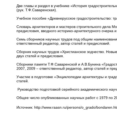
Две главы и раздел в учебнике «История градостроитель
(рук. Т.Ф.Саваренская).
Учебное пособие «Древнерусское градостроительство: тра
Словарь архитекторов и мастеров строительного дела Моск
предисловия, вводного историко-архитектурного очерка и
Семь сборников научных трудов под общим наименованием
ответственный редактор, автор статей и предисловий.
Сборник научных трудов «Христианское зодчество. Новые
двух статей и предисловия.
Сборники памяти Т.Ф.Саваренской и А.В.Бунина «Градостр
2007, 2009 – ответственный редактор, автор статей и пре
Участие в подготовке «Энциклопедии архитектуры и градос
статей.
Руководство подготовкой серийного академического научн
Общее число опубликованных научных работ с 1979 по 20
Источник:
http://www.raasn.ru/persons/o_grado/bondaren.h