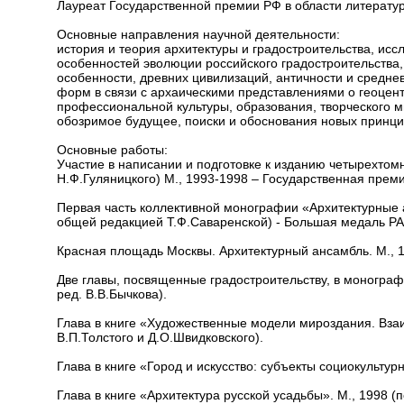
Лауреат Государственной премии РФ в области литератур
Основные направления научной деятельности:
история и теория архитектуры и градостроительства, ис
особенностей эволюции российского градостроительства, 
особенности, древних цивилизаций, античности и средне
форм в связи с архаическими представлениями о геоцен
профессиональной культуры, образования, творческого 
обозримое будущее, поиски и обоснования новых принцип
Основные работы:
Участие в написании и подготовке к изданию четырехтом
Н.Ф.Гуляницкого) М., 1993-1998 – Государственная пре
Первая часть коллективной монографии «Архитектурные 
общей редакцией Т.Ф.Саваренской) - Большая медаль Р
Красная площадь Москвы. Архитектурный ансамбль. М., 1
Две главы, посвященные градостроительству, в монограф
ред. В.В.Бычкова).
Глава в книге «Художественные модели мироздания. Взаим
В.П.Толстого и Д.О.Швидковского).
Глава в книге «Город и искусство: субъекты социокультурн
Глава в книге «Архитектура русской усадьбы». М., 1998 (п