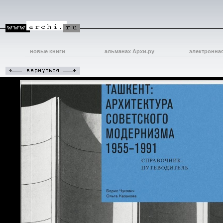
новые книги
альманах Архи.ру
электронна