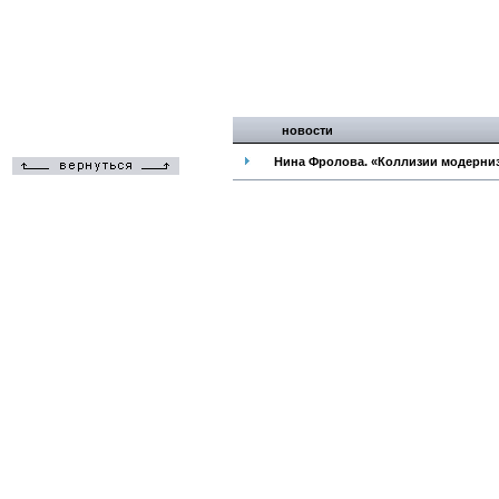
новости
Нина Фролова. «Коллизии модернизм