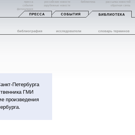
пресса
российские новости
библиотека
рассылка новостей
события
зарубежные новости
обратная связь
фотогалерея
ПРЕССА
СОБЫТИЯ
БИБЛИОТЕКА
библиография
исследователи
словарь терминов
Санкт-Петербурга
ственника ГМИ
ие произведения
тербурга.