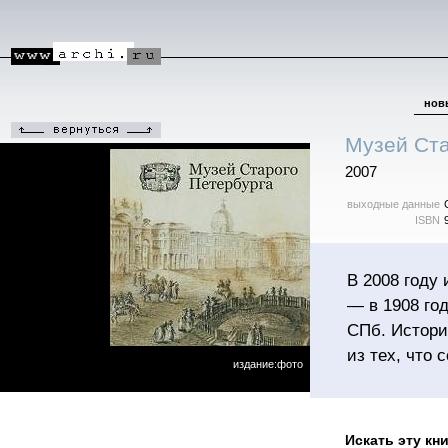
нов
Музей Ста
2007
выходные данные
ISBN
В 2008 году
— в 1908 го
СПб. Истори
из тех, что 
издание:фото
Искать эту кн