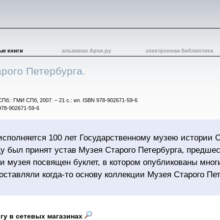
ые книги
альманах Архи.ру
электронная библиотека
рого Петербурга.
СПб.: ГМИ СПб, 2007. – 21 с.: ил. ISBN 978-902671-59-6
978-902671-59-6
 исполняется 100 лет Государственному музею истории 
ду был принят устав Музея Старого Петербурга, предше
и музея посвящен буклет, в котором опубликованы мног
составляли когда-то основу коллекции Музея Старого Пе
игу в сетевых магазинах