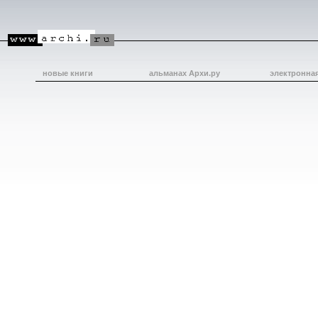
новые книги
альманах Архи.ру
электронна