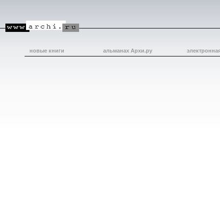
новые книги
альманах Архи.ру
электронна