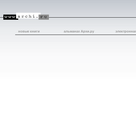
новые книги
альманах Архи.ру
электронна