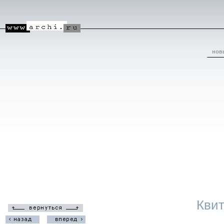
нов
Квит