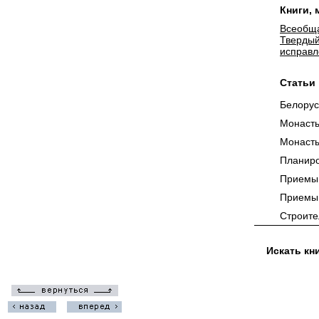
Книги,
Всеобща
Твердый
исправл
Статьи
Белорус
Монасты
Монасты
Планиро
Приемы 
Приемы 
Строите
Искать кн