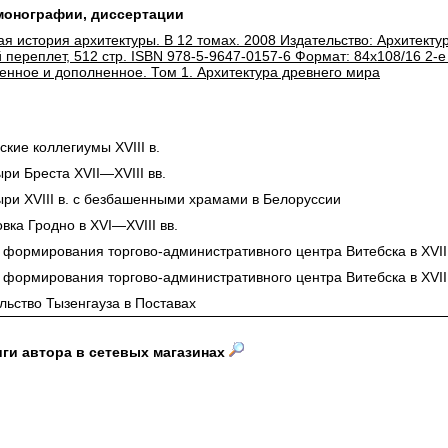
 монографии, диссертации
я история архитектуры. В 12 томах. 2008 Издательство: Архитектура
 переплет, 512 стр. ISBN 978-5-9647-0157-6 Формат: 84x108/16 2-е
енное и дополненное. Том 1. Архитектура древнего мира
ские коллегиумы XVIII в.
ри Бреста XVII—XVIII вв.
ри XVIII в. с безбашенными храмами в Белоруссии
вка Гродно в XVI—XVIII вв.
формирования торгово-административного центра Витебска в XVIII
формирования торгово-административного центра Витебска в XVIII
льство Тызенгауза в Поставах
иги автора в сетевых магазинах