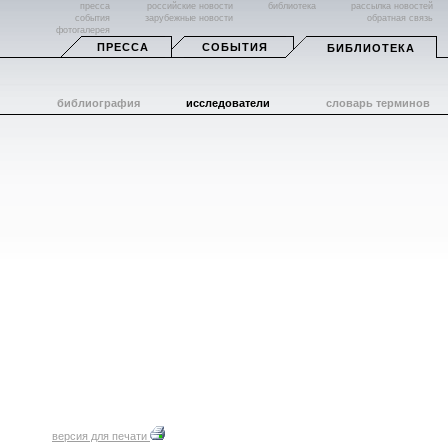
пресса
российские новости
библиотека
рассылка новостей
события
зарубежные новости
обратная связь
фотогалерея
ПРЕССА
СОБЫТИЯ
БИБЛИОТЕКА
библиография
исследователи
словарь терминов
версия для печати