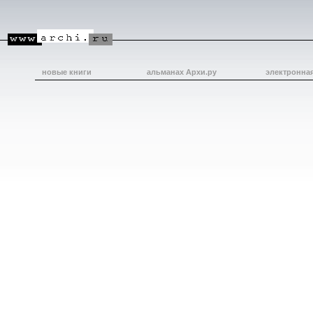
новые книги
альманах Архи.ру
электронна