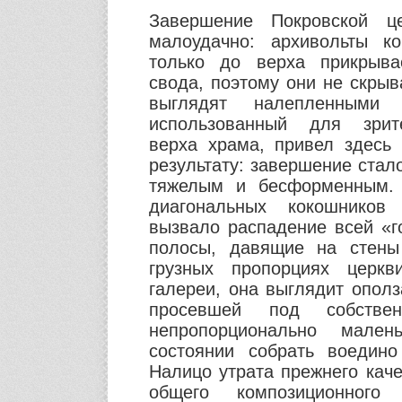
Завершение Покровской це
малоудачно: архивольты к
только до верха прикрыва
свода, поэтому они не скрыв
выглядят налепленными
использованный для зрите
верха храма, привел здесь
результату: завершение стал
тяжелым и бесформенным. 
диагональных кокошнико
вызвало распадение всей «г
полосы, давящие на стены
грузных пропорциях церк
галереи, она выглядит опол
просевшей под собстве
непропорционально мале
состоянии собрать воедино
Налицо утрата прежнего кач
общего композиционного 