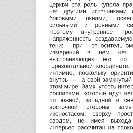
церкви эта роль купола пра
нет другими источниками
боковыми окнами, осве
сильными и ровными све
Поэтому внутреннее прос
напряженность, создаваемую
тени: при относительно
измерений в нем нет «
выстраивающих его по 
горизонтальной координате.
интимно, поскольку ориент
внутрь — на свой замкнутый
этом мире. Замкнутость инте
росписями, которые идут н
по южной, западной и сев
восточной стороны зам
иконостасом; сверху прост
сводом, не имея выхода
интерьер рассчитан на спок