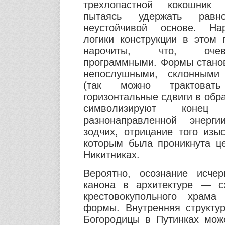
трехлопастной кокошник 
пытаясь удержать равн
неустойчивой основе. Нар
логики конструкции в этом 
нарочиты, что, очев
программными. Формы стано
непослушными, склонными
(так можно трактовать 
горизонтальные сдвиги в обр
символизируют конец
разнонаправленной энерги
зодчих, отрицание того изы
которым была проникнута ц
Никитниках.
Вероятно, осознание исчер
канона в архитектуре — с
крестовокупольного храм
формы. Внутренняя структу
Богородицы в Путинках мож